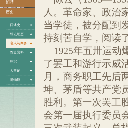
招聘
人。革命家、政治家
历史
当学徒，被分配到
口述史
馆史动态
持刻苦自学，阅读
名人与商务
1925年五卅运动
馆史资料
了罢工和游行示威活
钩沉
大事记
月，商务职工先后
博物馆
坤、茅盾等共产党
胜利。第一次罢工
会第一届执行委员会
三次武装起义，总