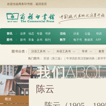
欢迎光临商务印书馆，
返回首页
资讯
︱
业界
动态
专题
书评
活动
︱
沙龙
公益
培训
图书
︱
新书
常备
丛书
辑刊
数字
︱
电子书
数据库
APP
图书分类：
汉语工具书
外语工具书
学术
教育
热门图书：
辞源（第三版）
|
牛津高阶英汉双解词典
|
新华字
陈云
概述
陈云（1905—1