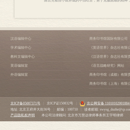
陈云凭着自小就养成的不怕吃苦，勇于克服困难的精神，
汉语编辑中心
商务印书馆国际有限公司
学术编辑中心
《英语世界》杂志社有限
教科文编辑中心
《汉语世界》杂志社有限
英语编辑室
《语言战略研究》网站
外语编辑室
商务印书馆（成都）有限
商务印书馆（上海）有限
京ICP备05007371号
|
京ICP证150832号
|
京公网安备 1101010200188
地址: 北京王府井大街36号
|
邮编：100710
|
读者邮箱: swysg_duzhe@cp.co
产品隐私权声明
本公司法律顾问: 北京市万慧达律师事务所王宇明律师