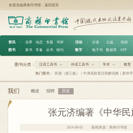
欢迎光临商务印书馆，
返回首页
资讯
︱
业界
动态
专题
书评
活动
︱
沙龙
公益
培训
图书
︱
新书
常备
丛书
辑刊
数字
︱
电子书
数据库
APP
图书分类：
汉语工具书
外语工具书
学术
教育
热门图书：
辞源（第三版）
|
牛津高阶英汉双解词典
|
新华字
我们
概述
招聘
历史
张元济编著《中华民
2014-08-01
新闻来源：商务印书馆