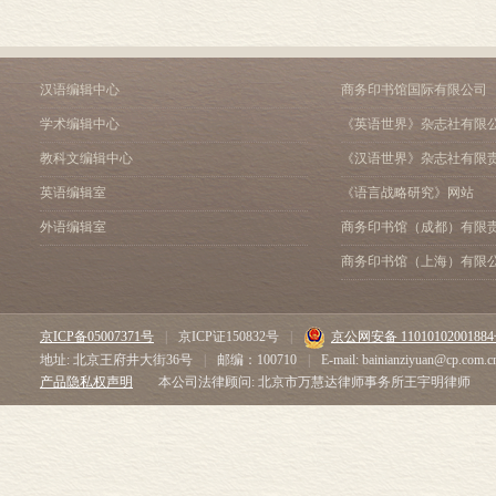
汉语编辑中心
商务印书馆国际有限公司
学术编辑中心
《英语世界》杂志社有限
教科文编辑中心
《汉语世界》杂志社有限
英语编辑室
《语言战略研究》网站
外语编辑室
商务印书馆（成都）有限
商务印书馆（上海）有限
京ICP备05007371号
|
京ICP证150832号
|
京公网安备 1101010200188
地址: 北京王府井大街36号
|
邮编：100710
|
E-mail: bainianziyuan@cp.com.c
产品隐私权声明
本公司法律顾问: 北京市万慧达律师事务所王宇明律师