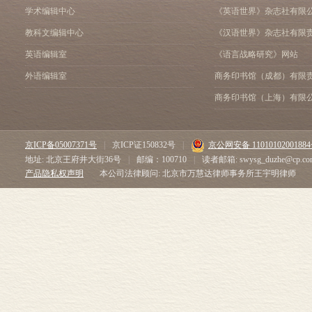
学术编辑中心
《英语世界》杂志社有限
教科文编辑中心
《汉语世界》杂志社有限
英语编辑室
《语言战略研究》网站
外语编辑室
商务印书馆（成都）有限
商务印书馆（上海）有限
京ICP备05007371号
|
京ICP证150832号
|
京公网安备 1101010200188
地址: 北京王府井大街36号
|
邮编：100710
|
读者邮箱: swysg_duzhe@cp.co
产品隐私权声明
本公司法律顾问: 北京市万慧达律师事务所王宇明律师