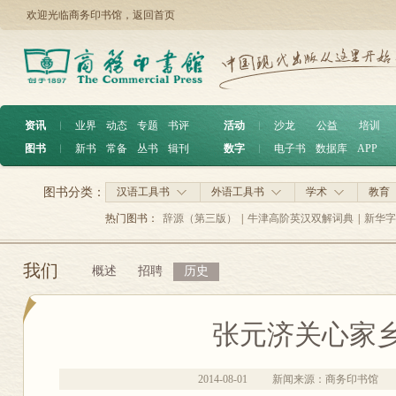
欢迎光临商务印书馆，
返回首页
资讯
︱
业界
动态
专题
书评
活动
︱
沙龙
公益
培训
图书
︱
新书
常备
丛书
辑刊
数字
︱
电子书
数据库
APP
图书分类：
汉语工具书
外语工具书
学术
教育
热门图书：
辞源（第三版）
|
牛津高阶英汉双解词典
|
新华字
我们
概述
招聘
历史
张元济关心家
2014-08-01
新闻来源：商务印书馆