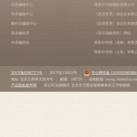
汉语编辑中心
商务印书馆国际有限公司
学术编辑中心
《英语世界》杂志社有限
教科文编辑中心
《汉语世界》杂志社有限
英语编辑室
《语言战略研究》网站
外语编辑室
商务印书馆（成都）有限
商务印书馆（上海）有限
京ICP备05007371号
|
京ICP证150832号
|
京公网安备 1101010200188
地址: 北京王府井大街36号
|
邮编：100710
|
读者邮箱: swysg_duzhe@cp.co
产品隐私权声明
本公司法律顾问: 北京市万慧达律师事务所王宇明律师