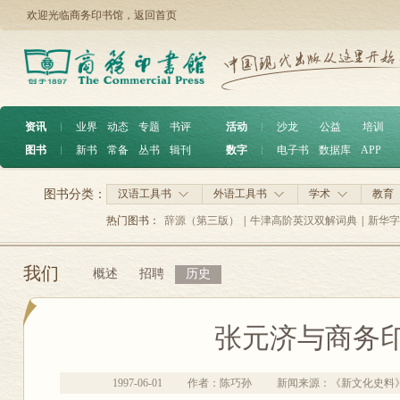
欢迎光临商务印书馆，
返回首页
资讯
︱
业界
动态
专题
书评
活动
︱
沙龙
公益
培训
图书
︱
新书
常备
丛书
辑刊
数字
︱
电子书
数据库
APP
图书分类：
汉语工具书
外语工具书
学术
教育
热门图书：
辞源（第三版）
|
牛津高阶英汉双解词典
|
新华字
我们
概述
招聘
历史
张元济与商务
1997-06-01
作者：陈巧孙
新闻来源：《新文化史料》1