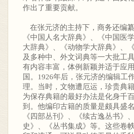
作出了重要贡献。
在张元济的主持下，商务还编纂
《中国人名大辞典》、《中国医
大辞典》、《动物学大辞典》、
及多种中、外文词典等一大批工
有内容丰富，体例新颖并适于应
国。1926年后，张元济的编辑工
理。当时，文物遭厄运，珍贵典
为保存典籍的最好办法是化身千
到。他编印古籍的质量是颇具盛
《四部丛刊》、《续古逸丛书》
史》、《丛书集成》等。这些卷