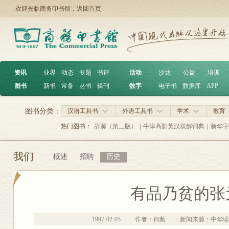
欢迎光临商务印书馆，
返回首页
资讯
︱
业界
动态
专题
书评
活动
︱
沙龙
公益
培训
图书
︱
新书
常备
丛书
辑刊
数字
︱
电子书
数据库
APP
图书分类：
汉语工具书
外语工具书
学术
教育
热门图书：
辞源（第三版）
|
牛津高阶英汉双解词典
|
新华字
我们
概述
招聘
历史
有品乃贫的张
1997-02-05
作者：何频
新闻来源：中华读