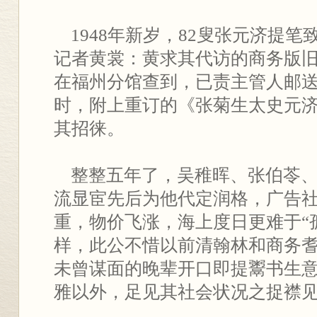
1948年新岁，82叟张元济提笔
记者黄裳：黄求其代访的商务版
在福州分馆查到，已责主管人邮
时，附上重订的《张菊生太史元
其招徕。
整整五年了，吴稚晖、张伯苓、
流显宦先后为他代定润格，广告
重，物价飞涨，海上度日更难于“
样，此公不惜以前清翰林和商务
未曾谋面的晚辈开口即提鬻书生
雅以外，足见其社会状况之捉襟