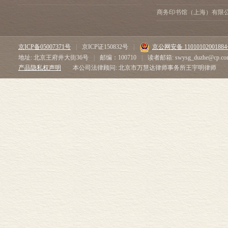
商务印书馆（上海）有限
京ICP备05007371号
|
京ICP证150832号
|
京公网安备 1101010200188
地址: 北京王府井大街36号
|
邮编：100710
|
读者邮箱: swysg_duzhe@cp.co
产品隐私权声明
本公司法律顾问: 北京市万慧达律师事务所王宇明律师