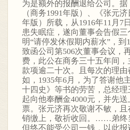
为是额外的报酬退给公司。据
（商务1991年版）、《张元济
年版）所载，从1916年11月
患失眠症，遂向董事会告假三
明“请停发休假期内薪水”，到19
致函公司第506次董事会议，
费，此公在商务三十五年间，
款项逾二十次。且每次的理由
如，1935年6月，为了答谢
十四史》等书的劳苦，总经理
起向他奉酬金4000元，并先
票。张元济再次敬谢不敏，且
销缴上，敬祈收回。……弟终
但终不能受公司一钱，以此报