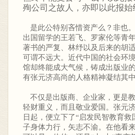
殉公司之故人，亦即以此报始
是此公特别吝惜资产么？非也。
出国留学的王若飞、罗家伦等青
著书的严复、林纾以及后来的胡
可谓不远大。近代中国的社会环
馆却终能成大气候，铸成出版业
有张元济高尚的人格精神凝结其
不仅是出版商、企业家，更是教
轻财重义，而且敬业爱国。张元
日起，便立下了“启发民智教育救
子身体力行，矢志不渝。在他看