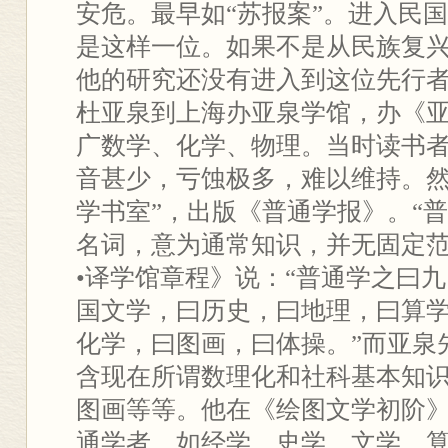
安危。最早如“苏报案”。进入民
是这样一位。如果不是从民族复
他的研究还没有进入到这位先行者的
杜亚泉到上海办亚泉学馆，办《
广数学、化学、物理。当时读书者
音甚少，亏蚀极多，难以维持。然
学书室”，出版《普通学报》。“
名词，意为通常知识，并无固定
•译学馆章程》说：“普通学之曰
国文学，曰历史，曰地理，曰算
化学，曰图画，曰体操。”而亚泉
含现在所谓数理化和社科基本知
图画等等。他在《绘图文学初阶》
通学者，如经学、史学、文学、