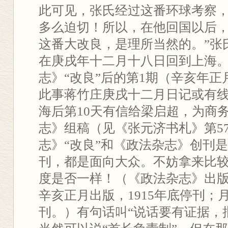
此可见，张氏经过这番环球考察
多么迫切！所以，在他回国以后
这番大改良，是理所当然的。”张
在庚戌年十二月十八日回到上海
志》“改良”后的第1期（辛亥年
此事蒋竹庄庚戌十二月日记或有
海后第10天有信给梁启超，为商
志》组稿（见《张元济书札》第5
志》“改良”和《政法杂志》创刊
刊，都是面向大众。不妨拿来比
度是否一样！（《政法杂志》出
辛亥正月出版，1915年底停刊；
刊。）有句话叫“说话要有证据，