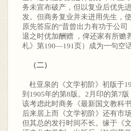
务未宣布破产，但以复业后优先
发。但商务复业并未进用先生，
原先答应的“昔曾出力有功于公司
退之时优加酬赠 ，俾还家有所赡
札》第190—191页）成为一句空
（二）
杜亚泉的《文学初阶》初版于19
到1905年的第8版。2月印的第7
该考虑此时商务《最新国文教科书
后来居上而《文学初阶》还有市
但其总的发行时间不长。缘于《