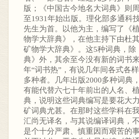
版；《中国古今地名大词典》则周
至1931年始出版。理化部多通科
先生为首。以他为主，编写了《
物学大辞典》，在他主持下由杜
矿物学大辞典》。这5种词典，除
典》外，其余至今没有新的词书
年“词书热”，有说几年间各式各样
多种者。几年出版2000多种词典
有能代替六七十年前出的人名、
典，说明这些词典编写是要花大
矿词典尤甚。在那时这些学科在
汇尚无译名，与其说编译词典，
是个十分严肃、慎重因而艰苦的