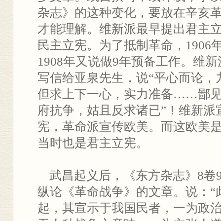
杂志》的这种变化，要放在辛亥
才能理解。维新派最早提出君主
民主立宪。为了抵制革命，1906
1908年又说做9年预备工作。维
写信给亚泉先生，说“平心而论，
但求上下一心，实力准备……鄙
府抗争，姑且反求诸已”！维新派
宪，革命派宣传欧美。而这欧美
当时也是君主立宪。
武昌起义后，《东方杂志》8卷
纵论《革命战争》的文章。说：“
起，其宣示于我国民者，一为政