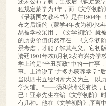
还未公布学制，出版后《钦定蒙
程规定蒙学为4年，而《文学初阶
《最新国文教科书》是在1904年
布之后编的（蒙学4年改为初小5
易被学校采用，《文学初阶》就
的历史价值仍然存在。《文学初
景考虑，才能了解其意义。它初版于
清廷1901年农8月初2发布兴办学
学上谕是“辛丑新政”中的一件事
事。上谕说了“并多办蒙养学堂”
当以四书五经纲常大义为主，以
学为辅。”——汤和药都没有换，
已！亚泉先生在编《文学初阶》时
有几种。他在《文学初阶》序言中