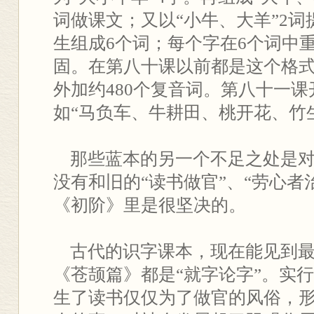
词做课文；又以“小牛、大羊”2词
生组成6个词；每个字在6个词中
固。在第八十课以前都是这个格式
外加约480个复音词。第八十一
如“马负车、牛耕田、桃开花、竹
那些蓝本的另一个不足之处是对
没有和旧的“读书做官”、“劳心者
《初阶》里是很坚决的。
古代的识字课本，现在能见到最
《苍颉篇》都是“就字论字”。实
生了读书仅仅为了做官的风俗，