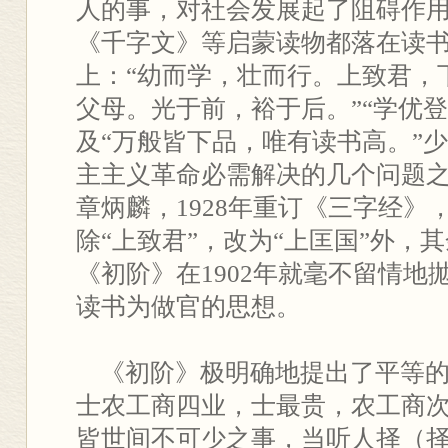
人的事，对社会发展起了阻碍作
《千字文》等启蒙读物都落在读
上：“幼而学，壮而行。上致君，
父母。光于前，裕于后。”“学优
及“万般皆下品，唯有读书高。”
主主义革命必需解决的几个问题
章炳麟，1928年重订《三字经》，
除“上致君”，改为“上匡国”外，
《初阶》在1902年就毫不留情地
读书为做官的思想。
《初阶》极明确地提出了平等的
士农工商四业，士最贵，农工商
皆世间不可少之事，当听人择（