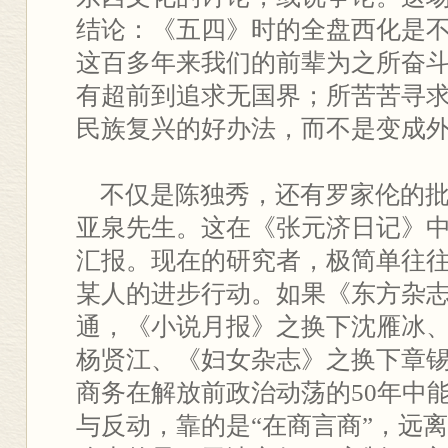
结论：《五四》时的全盘西化是
这百多年来我们的前辈为之所奋
有超前到追求无国界；所苦苦寻
民族复兴的好办法，而不是变成
不仅是陈独秀，还有罗家伦的批
亚泉先生。这在《张元济日记》
汇报。现在的研究者，极简单往
某人的进步行动。如果《东方杂
通，《小说月报》之换下沈雁冰
杨贤江、《妇女杂志》之换下章
商务在解放前政治动荡的50年中
与反动，靠的是“在商言商”，远