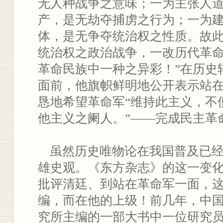
无人种战争之意味；一为主张人
产，是无劫夺捕虏之行为；一为
体，是无争夺统治权之性质。故
统治权之政治战争，一改历代革
革命民族中一种之异彩！”在历史
面前，他旗帜鲜明地公开表示站
恳地希望革命军“维持此主义，不
他主义之阑人。”——完成民主革
虽然历史唯物论在我国普及已经
雄史观。《东方杂志》的这一变
批评清廷、到站在革命军一面，
编，而在他的上级！前几年，中
究所主编的一部大书中一位研究员