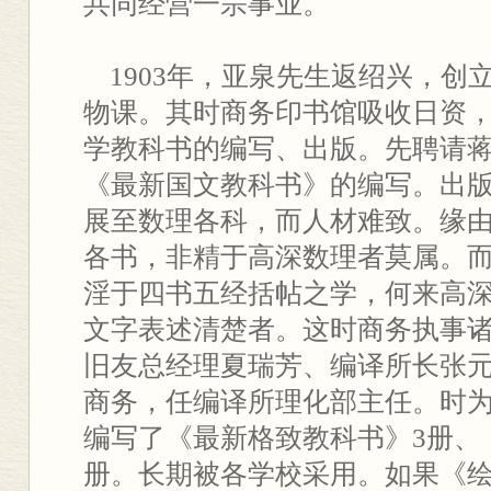
共同经营一宗事业。
1903年，亚泉先生返绍兴，创
物课。其时商务印书馆吸收日资
学教科书的编写、出版。先聘请
《最新国文教科书》的编写。出
展至数理各科，而人材难致。缘
各书，非精于高深数理者莫属。
淫于四书五经括帖之学，何来高
文字表述清楚者。这时商务执事
旧友总经理夏瑞芳、编译所长张
商务，任编译所理化部主任。时为1
编写了《最新格致教科书》3册、
册。长期被各学校采用。如果《