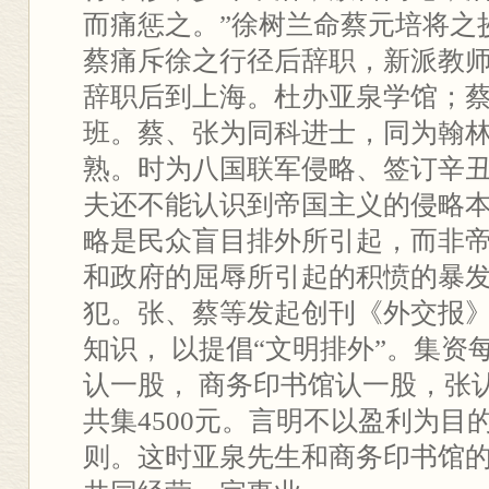
而痛惩之。”徐树兰命蔡元培将之
蔡痛斥徐之行径后辞职，新派教
辞职后到上海。杜办亚泉学馆；
班。蔡、张为同科进士，同为翰林
熟。时为八国联军侵略、签订辛
夫还不能认识到帝国主义的侵略
略是民众盲目排外所引起，而非
和政府的屈辱所引起的积愤的暴
犯。张、蔡等发起创刊《外交报》
知识， 以提倡“文明排外”。集资
认一股， 商务印书馆认一股，张
共集4500元。言明不以盈利为目
则。这时亚泉先生和商务印书馆