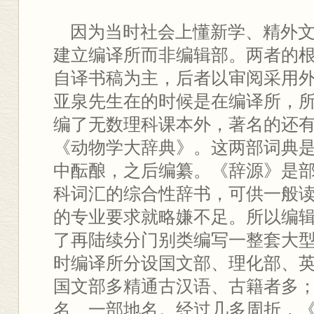
因为当时社会上懂新学、精外文
建立编译所而非编辑部。两者的
自译书稿为主，后者以审阅采用
亚泉先生在的时候是在编译所，
编了无数理科课本外，著名的还
《动物学大辞典》。这两部词典
中酝酿，之后编纂。《辞源》是
科词汇的综合性辞书，可供一般
的专业要求就略嫌不足。所以编
了再陆续分门别类编写一整套大
时编译所分设国文部、理化部、英
国文部多精通古汉语、古籍者多
名、一部地名。经过几多周折，