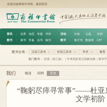
欢迎光临商务印书馆，
返回首页
资讯
︱
业界
动态
专题
书评
活动
︱
沙龙
公益
培训
图书
︱
新书
常备
丛书
辑刊
数字
︱
电子书
数据库
APP
图书分类：
汉语工具书
外语工具书
学术
教育
热门图书：
辞源（第三版）
|
牛津高阶英汉双解词典
|
新华字
我们
概述
招聘
历史
“鞠躬尽瘁寻常事”——杜
文学初阶