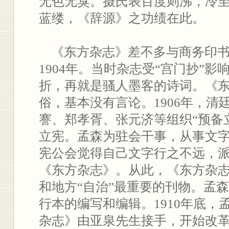
无色无臭。摄氏表百度则沸，冷至
蓝缕，《辞源》之功绩在此。
《东方杂志》差不多与商务印书
1904年。当时杂志受“宫门抄”影
折，再就是骚人墨客的诗词。《
俗，基本没有言论。1906年，清
謇、郑孝胥、张元济等组织“预备
立宪。孟森为驻会干事，从事文
宪公会觉得自己文字行之不远，
《东方杂志》。从此，《东方杂
和地方“自治”最重要的刊物。孟
行本的编写和编辑。1910年底，
杂志》由亚泉先生接手，开始改