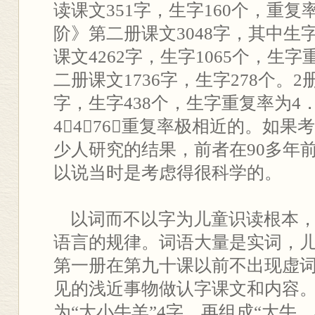
读课文351字，生字160个，重复
阶》第二册课文3048字，其中生字
课文4262字，生字1065个，生
二册课文1736字，生字278个。2
字，生字438个，生字重复率为4．76
4∶4．76，重复率极相近的。如
少人研究的结果，前者在90多年
以说当时是考虑得很科学的。
以词而不以字为儿童识读根本，
语言的规律。词语大量是实词，
第一册在第九十课以前不出现虚
见的浅近事物做认字课文和内容
为“大小牛羊”4字。再组成“大牛