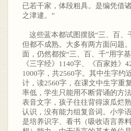
已若干家，体段粗具。是编凭借
之津逮。”
这些蓝本都试图摆脱“三、百、
但都不成熟。大多有两方面问题
面，仍然都按“三、百、千”用字
《三字经》1140字、《百家姓》4
1000字，共2560字。其中生字约近
计，读2560字，在课文中生字重复
率低，学生只能用不断背诵的方
表音文字，孩子往往背得滚瓜烂
认识，没有能力组复音词。小学
是培养识字、看书（吸收语言养