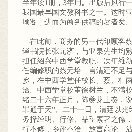
半年读1册，3年用。出版后风行
我国最早国文教科书之一。这时
顾客，进而为商务供稿的著者矣
在此前，商务的另一代印顾客蔡
译书院长张元济，与亚泉先生均熟悉
担任绍兴中西学堂教职。次年维
任编修职的蔡元培，言清廷不足
乡，在中西学堂任校长。蔡、杜
洽。中西学堂校董徐树兰，不满
绪二十六年正月，陈夔龙上奏，说
罪通于天”。二十一日，清廷以光
务择经明、行修、品望素著之儒
行不修，乡评不洽，放言高论，