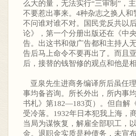
么大的量，无法实行“三审制”，
不要惹出事来。4种杂志之换人和
不问谁对谁不对。国民党反共以
论》，第一个分册出版还在《中
告。出这书和做广告都和主持人
告后马上命令不要再出了。而且
后，接替的钱智修的观点和他是
亚泉先生进商务编译所后虽任理
事均备咨询。所长外出，所内事
书札》第182—183页）。但自
受冷落。1932年日本犯我上海，
当局为谋恢复，解雇全部职工，
金。退职金实质是种债务，未宣