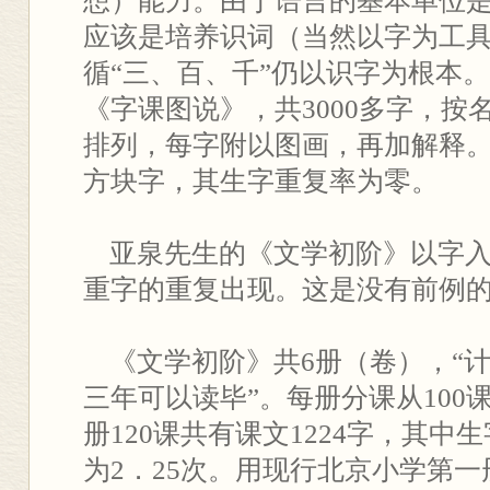
想）能力。由于语言的基本单位
应该是培养识词（当然以字为工
循“三、百、千”仍以识字为根本
《字课图说》，共3000多字，按
排列，每字附以图画，再加解释
方块字，其生字重复率为零。
亚泉先生的《文学初阶》以字入
重字的重复出现。这是没有前例
《文学初阶》共6册（卷），“
三年可以读毕”。每册分课从100课
册120课共有课文1224字，其中
为2．25次。用现行北京小学第