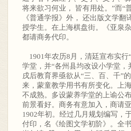
将来欲习何业， 皆有用处。”而“
《普通学报》外， 还出版文学翻
授学生。在上海棋盘街。《亚泉
都请商务代印。
1901年农历8月，清廷宣布实行
学堂，并“各州县均改设小学堂，
戌后教育界亟欲从“三、百、千”
来，蒙童教学用书有所变化。上
不成熟。多设蒙养学堂的上谕公
前景看好。商务有意加入，商请
1902年初。经过几月规划编写，
付印，名《绘图文学初阶》。全书