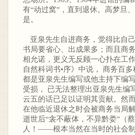
有“动过窝”，直到退休。高梦旦
是。
亚泉先生自进商务，觉得比自己
书局要省心、出成果多；而且商
相允诺，更义无反顾一心扑在工
自然科词书•序》中说， 商务百
都是亚泉先生编写或他主持下编
受损， 已无法整理出亚泉先生编
云五的话已足以证明其贡献。然
在他临近退休之时会被商务当局解
逝世后“衾不蔽体，不异黔娄”（
人！——根本当然在当时的社会