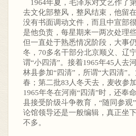
1964年夏，毛泽东对文艺作了
去文化部整风，整风结束，他留
没有书面调动文件，而且中宣部
是他负责，每星期来一两次处理
但一直处于熟悉情况阶段，大事仍由
冬，70多名干部分北京顺义、辽宁
谓“小四清”。接着1965年45人
林县参加“四清”，所谓“大四清”
春；第二批83人冬天去，麦收参加
1965年冬在河南“四清”时，还
县接受阶级斗争教育，“随同参观”。
论馆领导还是一般编辑，真正坐
不多。