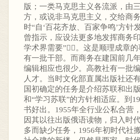
版；一类马克思主义各流派，由
方，或说非马克思主义，交给商务
时“自‘百花齐放、百家争鸣’方针
曾指示，应设法更多地发挥商务
学术界需要”④。这是顺理成章
有一批干部。而商务在建国前几
编辑相应也很少。高教社有一批
人才。当时文化部直属出版社还
国初确定的任务是介绍苏联和出
和“学习苏联”的方针相适应。到1
书好出。1955年全行业公私合营
因其以往出版俄语读物，归入时
多而缺少任务，1956年初时代社