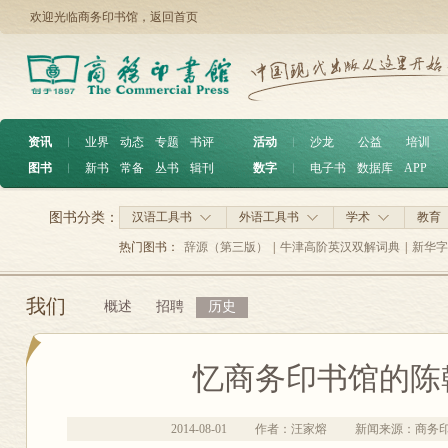
欢迎光临商务印书馆，
返回首页
资讯
︱
业界
动态
专题
书评
活动
︱
沙龙
公益
培训
图书
︱
新书
常备
丛书
辑刊
数字
︱
电子书
数据库
APP
图书分类：
汉语工具书
外语工具书
学术
教育
热门图书：
辞源（第三版）
|
牛津高阶英汉双解词典
|
新华字
我们
概述
招聘
历史
忆商务印书馆的陈
2014-08-01
作者：汪家熔
新闻来源：商务