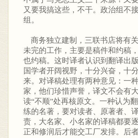
又要我搞这些，不干。政治组不
组。
商务独立建制，三联书店将有关
未完的工作，主要是稿件和约稿
也约稿。这时译者认识到翻译出
国学者开阔视野，十分兴奋，十
来。对译稿处理有两种意见：一
家，他们珍惜声誉，译文不会有
读“不顺”处再核原文。一种认为
练的名著，要对读者、原著者、
责，大名家、小名家的译稿都要
正和修润后才能交工厂发排。后