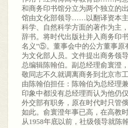
和商务印书馆分立为两个独立的
馆由文化部领导……以翻译资本
科学、自然科学方面的著作为主
辞书。将时代出版社并入商务印
名义”⑤。董事会中的公方董事原
为文化部人员。文件提出商务领
总编辑陈翰伯。副总经理俞寰澄
敬同志不久就调离商务到北京市
由陈翰伯担任：陈翰伯为总经理
印象中都没有总经理而认为他仍
外交部有职务，原在时代时只管
如此。俞寰澄年事已高，在高教
从1958年底以前，社级领导就陈