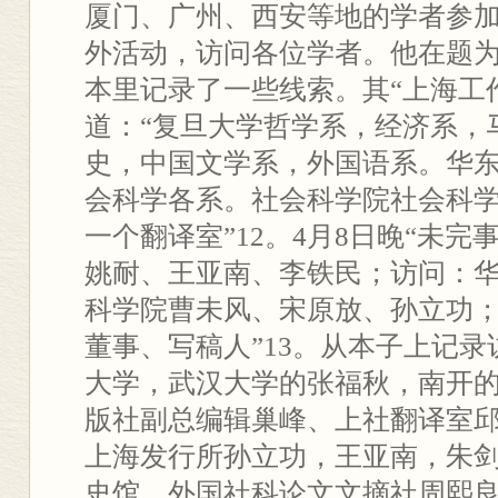
厦门、广州、西安等地的学者参
外活动，访问各位学者。他在题
本里记录了一些线索。其“上海工
道：“复旦大学哲学系，经济系，
史，中国文学系，外国语系。华
会科学各系。社会科学院社会科
一个翻译室”12。4月8日晚“未完
姚耐、王亚南、李铁民；访问：
科学院曹未风、宋原放、孙立功
董事、写稿人”13。从本子上记
大学，武汉大学的张福秋，南开
版社副总编辑巢峰、上社翻译室
上海发行所孙立功，王亚南，朱
史馆，外国社科论文文摘社周熙良。