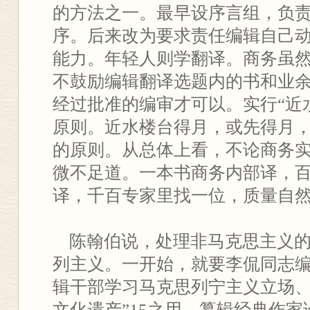
的方法之一。最早设序言组，负
序。后来改为要求责任编辑自己
能力。年轻人则学翻译。商务虽
不鼓励编辑翻译选题内的书和业
经过批准的编审才可以。实行“近
原则。近水楼台得月，或先得月
的原则。从总体上看，不论商务
微不足道。一本书商务内部译，
译，千百专家里找一位，质量自
陈翰伯说，处理非马克思主义的
列主义。一开始，就要李侃同志编
辑干部学习马克思列宁主义立场
文化遗产”15之用。纂辑经典作