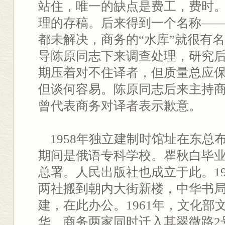
站住，唯一的缺点是费工，费时
理的存稿。后来得到一个名称——
都未解决，商务的“水库”就很有
导陈原同志下来调查处理，研究
期压着对不住译者，但质量总应
但谈何容易。陈原同志后来主持
曾代表商务对译者表示歉意。
1958年独立建制时馆址在东总布
期间是俄语专科学校。瞿秋白毕
总署。人民出版社也成立于此。19
两社搬到朝内大街新楼，中华书
建，在此办公。1961年，文化部
华、商务两家同时迁入其翠微路2