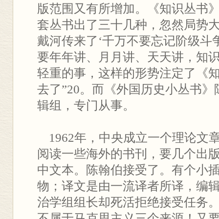
版范围又有所增加。《知识丛书》“
套丛书出了三十几种，忽然局势
戴河传来了‘千万不要忘记阶级斗
要年年讲、月月讲、天天讲，知
轻重的事，这样的形势注定了《
去了”20。而《外国历史小丛书
辑组，专门从事。
1962年，中央成立一个理论文
阅读一些海外的书刊，要几个出
中文本。陈翰伯接受了。有个小
物；译文是由一流译者所译，编
治学组组长却死活拒绝接受任务
不属于马克思主义三个来源！又要