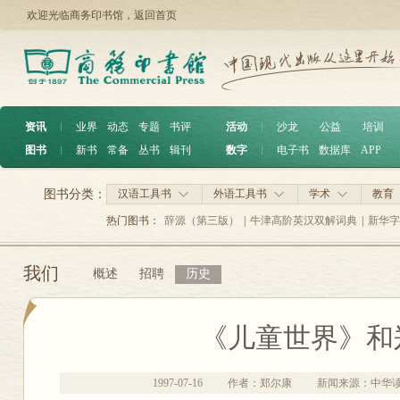
欢迎光临商务印书馆，
返回首页
资讯
︱
业界
动态
专题
书评
活动
︱
沙龙
公益
培训
图书
︱
新书
常备
丛书
辑刊
数字
︱
电子书
数据库
APP
图书分类：
汉语工具书
外语工具书
学术
教育
热门图书：
辞源（第三版）
|
牛津高阶英汉双解词典
|
新华字
我们
概述
招聘
历史
《儿童世界》和
1997-07-16
作者：郑尔康
新闻来源：中华