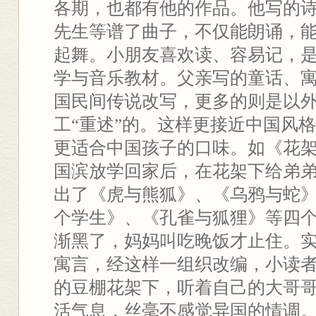
各期，也都有他的作品。他写的
先生等谱了曲子，不仅能朗诵，
起舞。小朋友喜欢读、容易记，
学与音乐教材。父亲写的童话、
国民间传说改写，更多的则是以外
工“重述”的。这样更接近中国风格
更适合中国孩子的口味。如《花
国滨放学回家后，在花架下给弟
出了《虎与熊狐》、《乌鸦与蛇
个学生》、《孔雀与狐狸》等四
渐黑了，妈妈叫吃晚饭才止住。
寓言，经这样一组织改编，小读
的豆棚花架下，听着自己的大哥
活气息，丝毫不感觉异国的情调