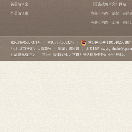
英语编辑室
《语言战略研究》网站
外语编辑室
商务印书馆（成都）有限
商务印书馆（上海）有限
京ICP备05007371号
|
京ICP证150832号
|
京公网安备 1101010200188
地址: 北京王府井大街36号
|
邮编：100710
|
读者邮箱: swysg_duzhe@cp.co
产品隐私权声明
本公司法律顾问: 北京市万慧达律师事务所王宇明律师