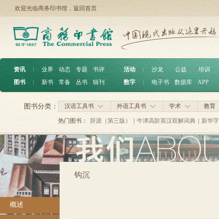
欢迎光临商务印书馆，
返回首页
资讯
︱
业界
动态
专题
书评
活动
︱
沙龙
公益
培训
图书
︱
新书
常备
丛书
辑刊
数字
︱
电子书
数据库
APP
图书分类：
汉语工具书
外语工具书
学术
教育
热门图书：
辞源（第三版）
|
牛津高阶英汉双解词典
|
新华字
钩沉
概述