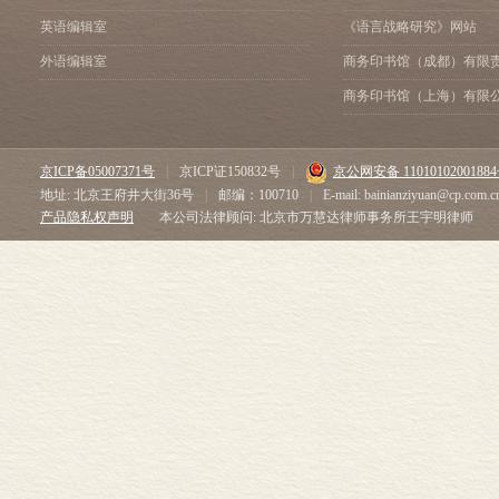
英语编辑室
《语言战略研究》网站
外语编辑室
商务印书馆（成都）有限
商务印书馆（上海）有限
京ICP备05007371号
|
京ICP证150832号
|
京公网安备 1101010200188
地址: 北京王府井大街36号
|
邮编：100710
|
E-mail: bainianziyuan@cp.com.c
产品隐私权声明
本公司法律顾问: 北京市万慧达律师事务所王宇明律师