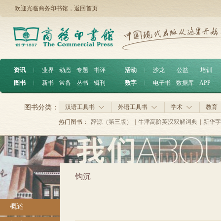
欢迎光临商务印书馆，
返回首页
资讯
︱
业界
动态
专题
书评
活动
︱
沙龙
公益
培训
图书
︱
新书
常备
丛书
辑刊
数字
︱
电子书
数据库
APP
图书分类：
汉语工具书
外语工具书
学术
教育
热门图书：
辞源（第三版）
|
牛津高阶英汉双解词典
|
新华字
钩沉
概述