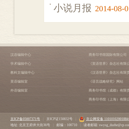
小说月报
2014-08-0
汉语编辑中心
商务印书馆国际有限公司
学术编辑中心
《英语世界》杂志社有限
教科文编辑中心
《汉语世界》杂志社有限
英语编辑室
《语言战略研究》网站
外语编辑室
商务印书馆（成都）有限
商务印书馆（上海）有限
京ICP备05007371号
|
京ICP证150832号
|
京公网安备 1101010200188
地址: 北京王府井大街36号
|
邮编：100710
|
读者邮箱: swysg_duzhe@cp.co