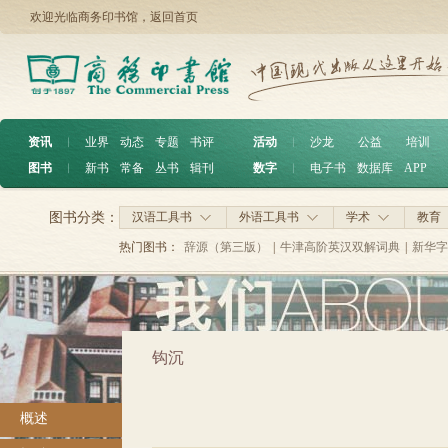
欢迎光临商务印书馆，
返回首页
资讯
︱
业界
动态
专题
书评
活动
︱
沙龙
公益
培训
图书
︱
新书
常备
丛书
辑刊
数字
︱
电子书
数据库
APP
图书分类：
汉语工具书
外语工具书
学术
教育
热门图书：
辞源（第三版）
|
牛津高阶英汉双解词典
|
新华字
钩沉
概述