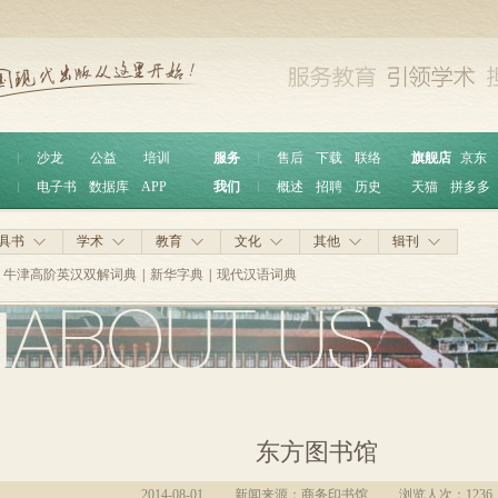
︱
沙龙
公益
培训
服务
︱
售后
下载
联络
旗舰店
京东
︱
电子书
数据库
APP
我们
︱
概述
招聘
历史
天猫
拼多多
具书
学术
教育
文化
其他
辑刊
牛津高阶英汉双解词典
|
新华字典
|
现代汉语词典
东方图书馆
2014-08-01
新闻来源：商务印书馆
浏览人次：
1236