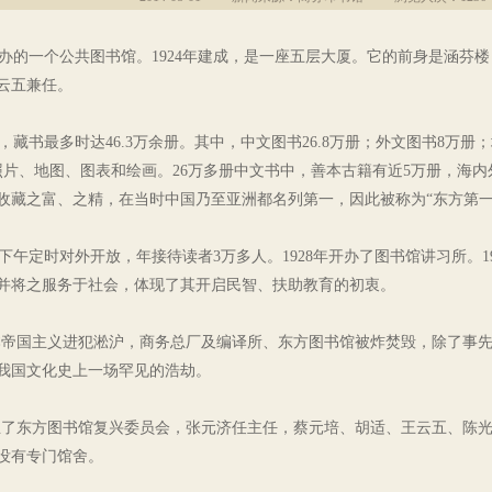
一个公共图书馆。1924年建成，是一座五层大厦。它的前身是涵芬楼，
云五兼任。
书最多时达46.3万余册。其中，中文图书26.8万册；外文图书8万册
片、地图、图表和绘画。26万多册中文书中，善本古籍有近5万册，海内
收藏之富、之精，在当时中国乃至亚洲都名列第一，因此被称为“东方第一
下午定时对外开放，年接待读者3万多人。1928年开办了图书馆讲习所。
并将之服务于社会，体现了其开启民智、扶助教育的初衷。
，日本帝国主义进犯淞沪，商务总厂及编译所、东方图书馆被炸焚毁，除了事
我国文化史上一场罕见的浩劫。
立了东方图书馆复兴委员会，张元济任主任，蔡元培、胡适、王云五、陈
但没有专门馆舍。