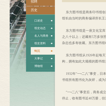
招聘
历史
东方图书馆是商务印书馆创办的
馆长由当时的商务编译所长王
口述史
馆史动态
东方图书馆是一座文化宝库，藏
名人与商务
之八十以上；还藏有5万多张照
杂志也多有收藏。东方图书馆
馆史资料
钩沉
东方图书馆从1926年起每天
大事记
构，拥有如此大规模的图书馆
博物馆
1932年“一•二八”事变
书馆所有图书化为灰烬，成为
“一•二八”事变后，商务成
停止，收有图书近40万册，