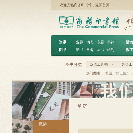
欢迎光临商务印书馆，
返回首页
资讯
︱
业界
动态
专题
书评
活动
图书
︱
新书
常备
丛书
辑刊
数字
图书分类：
汉语工具书
外语工
热门图书：
辞源（第三版）
|
钩沉
概述