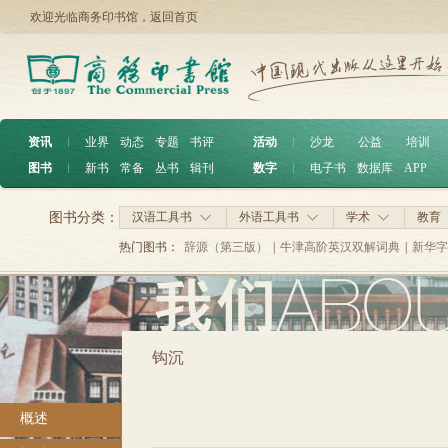
欢迎光临商务印书馆，
返回首页
资讯
︱
业界
动态
专题
书评
活动
︱
沙龙
公益
培训
图书
︱
新书
常备
丛书
辑刊
数字
︱
电子书
数据库
APP
图书分类：
汉语工具书
外语工具书
学术
教育
热门图书：
辞源（第三版）
|
牛津高阶英汉双解词典
|
新华字
钩沉
概述