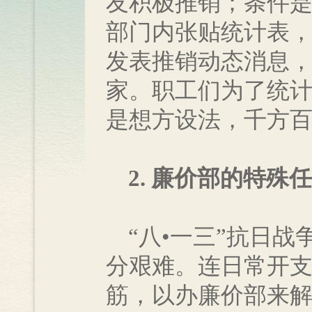
友积极推销；条件
部门内张贴统计表
发表推销动态消息
家。职工们为了统
是想方设法，千方
2. 廉价部的特殊
“八•一三”抗日战
分艰难。连日常开
筋，以办廉价部来