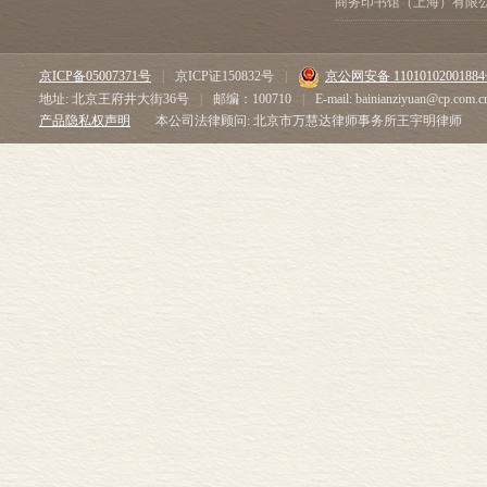
商务印书馆（上海）有限
京ICP备05007371号
|
京ICP证150832号
|
京公网安备 1101010200188
地址: 北京王府井大街36号
|
邮编：100710
|
E-mail: bainianziyuan@cp.com.c
产品隐私权声明
本公司法律顾问: 北京市万慧达律师事务所王宇明律师