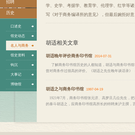
招聘
学、史学、考据学、教育学、伦理学、红学等诸
历史
写《对于商务编译所的意见》，但最后婉拒好意
口述史
馆史动态
胡适相关文章
名人与商务
馆史资料
胡适晚年评价商务印书馆
2014-07-31
钩沉
了解商务印书馆历史的人都知道，胡适与商务印书馆有
曾对商务作过很高的评价。《胡适之先生晚年谈话录》（胡
大事记
博物馆
胡适之与商务印书馆
1997-04-19
1921年7月，商务印书馆张元济、高梦旦几位先生，
的泰斗胡适之，应商务印书馆高所长的特聘来沪主撰，言