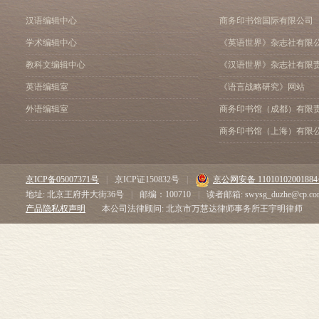
汉语编辑中心
商务印书馆国际有限公司
学术编辑中心
《英语世界》杂志社有限
教科文编辑中心
《汉语世界》杂志社有限
英语编辑室
《语言战略研究》网站
外语编辑室
商务印书馆（成都）有限
商务印书馆（上海）有限
京ICP备05007371号
|
京ICP证150832号
|
京公网安备 1101010200188
地址: 北京王府井大街36号
|
邮编：100710
|
读者邮箱: swysg_duzhe@cp.co
产品隐私权声明
本公司法律顾问: 北京市万慧达律师事务所王宇明律师