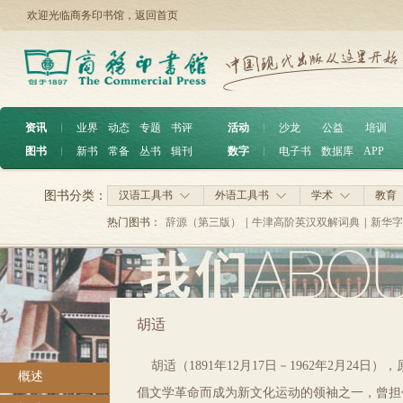
欢迎光临商务印书馆，
返回首页
资讯
︱
业界
动态
专题
书评
活动
︱
沙龙
公益
培训
图书
︱
新书
常备
丛书
辑刊
数字
︱
电子书
数据库
APP
图书分类：
汉语工具书
外语工具书
学术
教育
热门图书：
辞源（第三版）
|
牛津高阶英汉双解词典
|
新华字
胡适
胡适（1891年12月17日－1962年2月2
概述
倡文学革命而成为新文化运动的领袖之一，曾担