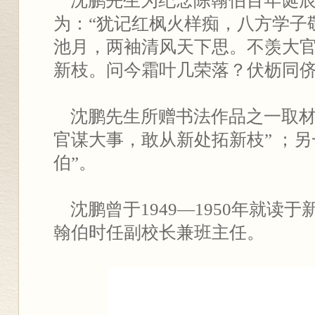
沈鹏先生为纪念陈翰伯百年诞辰
为：“犹记红枫火样痴，八方学子
池月，两袖清风天下思。不羡大
新枝。问今霜叶几荣落？伏枥同侪
沈鹏先生所赠书法作品之一取材
官谋大事，敢从新处拓新枝” ；另
伯”。
沈鹏曾于1949—1950年就读
翰伯时任副校长兼班主任。