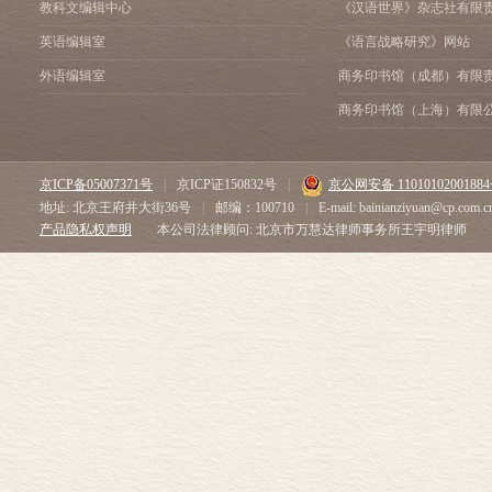
教科文编辑中心
《汉语世界》杂志社有限
英语编辑室
《语言战略研究》网站
外语编辑室
商务印书馆（成都）有限
商务印书馆（上海）有限
京ICP备05007371号
|
京ICP证150832号
|
京公网安备 1101010200188
地址: 北京王府井大街36号
|
邮编：100710
|
E-mail: bainianziyuan@cp.com.c
产品隐私权声明
本公司法律顾问: 北京市万慧达律师事务所王宇明律师