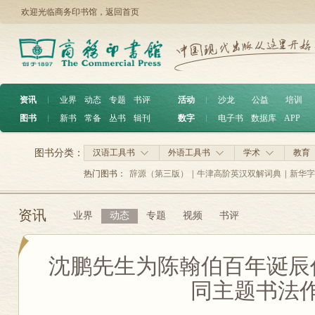
欢迎光临商务印书馆，
返回首页
资讯
︱
业界
动态
专题
书评
活动
︱
沙龙
公益
培训
图书
︱
新书
常备
丛书
辑刊
数字
︱
电子书
数据库
APP
图书分类：
汉语工具书
外语工具书
学术
教育
热门图书：
辞源（第三版）
|
牛津高阶英汉双解词典
|
新华字
资讯
业界
动态
专题
视频
书评
沈鹏先生为陈翰伯百年诞辰
同主题书法