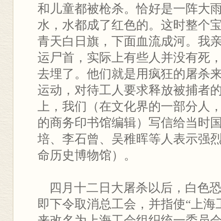
和儿童都被枪杀。恰好是一阵大
水，水都成了红色的。这时整个
青天白日旗，下面血流成河。我
运尸首，实际上有些人并没有死
去埋了。他们就是用疯狂的屠杀
运动，对待工人要求释放被捕者
上，我们（在文化界的一部分人
的商务印书馆编辑）写信给当时
培、李石曾、吴稚晖等人表示强
命历史博物馆）。
四月十二日大屠杀以后，白色恐
即下令取消总工会，并指使“上海
来改名为上海工会组织统一委员