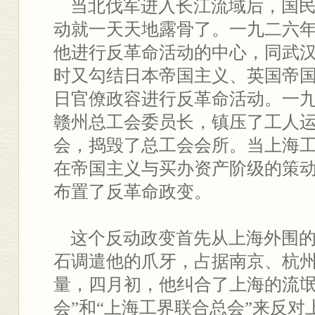
当北伐军进入长江流域后，国民
动就一天天地露骨了。一九二六
他进行反革命活动的中心，同武
时又勾结日本帝国主义、英国帝国
日官僚政容进行反革命活动。一
赣州总工会委员长，镇压了工人
会，捣毁了总工会会所。当上海
在帝国主义与买办资产阶级的策
布置了反革命政变。
这个反动政变首先从上海外围的
石调遣他的爪牙，占据南京、杭
量，四月初，他纠合了上海的流氓
会”和“上海工界联合总会”来反