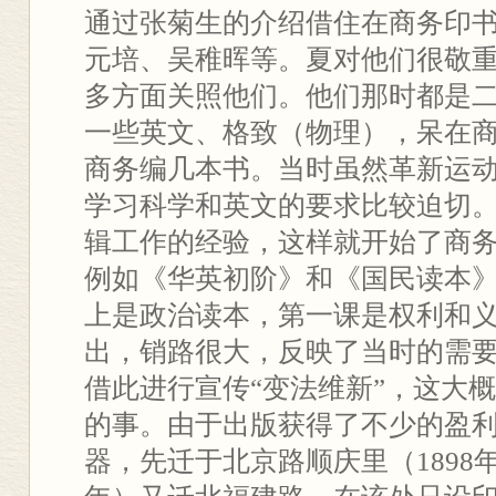
通过张菊生的介绍借住在商务印
元培、吴稚晖等。夏对他们很敬
多方面关照他们。他们那时都是
一些英文、格致（物理），呆在
商务编几本书。当时虽然革新运
学习科学和英文的要求比较迫切
辑工作的经验，这样就开始了商
例如《华英初阶》和《国民读本
上是政治读本，第一课是权利和
出，销路很大，反映了当时的需
借此进行宣传“变法维新”，这大概是
的事。由于出版获得了不少的盈
器，先迁于北京路顺庆里（1898年