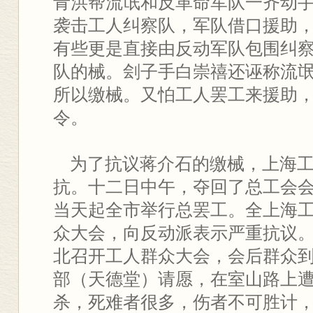
青洪帮流氓和反革命军队一齐动
袭击工人纠察队，军队借口援助
有些更是直接由反动军队包围纠
队的械。刽子手白崇禧还诬称流氓
所以缴械。又怕工人罢工来援助
令。
为了抗议蒋介石的缴械，上海工
抗。十二日中午，夺回了总工会
当天起全市举行总罢工。全上海
众大会，向反动派表示严重抗议
北召开工人群众大会，会后群众
部（天德堂）请愿，在室山路上
杀，死难者很多，伤者不可胜计