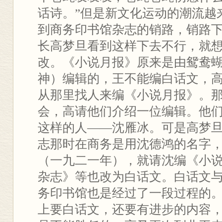
话诗。”但是新文化运动的潮流越
到商务印书馆杂志的销路，销路
长高梦旦看到这样下去不行，就
改。《小说月报》原来是由鸳鸯
神）编辑的，王不能编白话文，
从那里找人来编《小说月报》。
会，高请他们介绍一位编辑。他
这样的人——沈雁冰。可是高梦
志那时在商务是用沈德鸿的名字
（一九二一年），就请沈编《小
杂志》等也改为白话文。白话文
务印书馆也是经过了一段过程的
上要白话文，还要有进步的内容