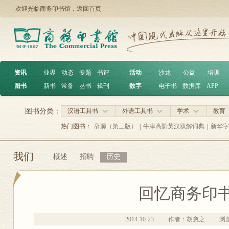
欢迎光临商务印书馆，
返回首页
资讯
︱
业界
动态
专题
书评
活动
︱
沙龙
公益
培训
图书
︱
新书
常备
丛书
辑刊
数字
︱
电子书
数据库
APP
图书分类：
汉语工具书
外语工具书
学术
教育
热门图书：
辞源（第三版）
|
牛津高阶英汉双解词典
|
新华字
我们
概述
招聘
历史
回忆商务印
2014-10-23
作者：胡愈之
浏