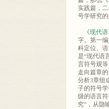
实践篇，二
号学研究的
《现代语
字。第一编
科定位、语
是“现代语
言符号观等
走向篇章的
分析3章组
子的符号学
级的语言符
究”，从隐