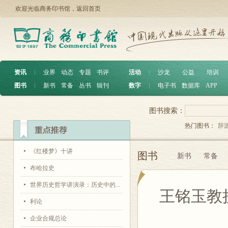
欢迎光临商务印书馆，
返回首页
资讯
︱
业界
动态
专题
书评
活动
︱
沙龙
公益
培训
图书
︱
新书
常备
丛书
辑刊
数字
︱
电子书
数据库
APP
图书搜索：
热门图书：
辞
《红楼梦》十讲
图书
新书
常备
布哈拉史
世界历史哲学讲演录：历史中的...
王铭玉教
利论
企业合规总论