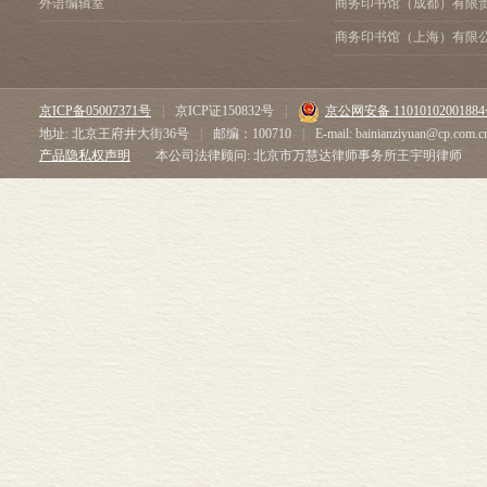
外语编辑室
商务印书馆（成都）有限
商务印书馆（上海）有限
京ICP备05007371号
|
京ICP证150832号
|
京公网安备 1101010200188
地址: 北京王府井大街36号
|
邮编：100710
|
E-mail: bainianziyuan@cp.com.c
产品隐私权声明
本公司法律顾问: 北京市万慧达律师事务所王宇明律师