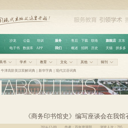
︱
沙龙
公益
培训
服务
︱
售后
下载
联络
旗舰店
京东
︱
电子书
数据库
APP
我们
︱
概述
招聘
历史
天猫
拼多多
具书
学术
教育
文化
其他
辑刊
牛津高阶英汉双解词典
|
新华字典
|
现代汉语词典
《商务印书馆史》编写座谈会在我馆
2014-12-09
作者：百年资源部
浏览人次：
795