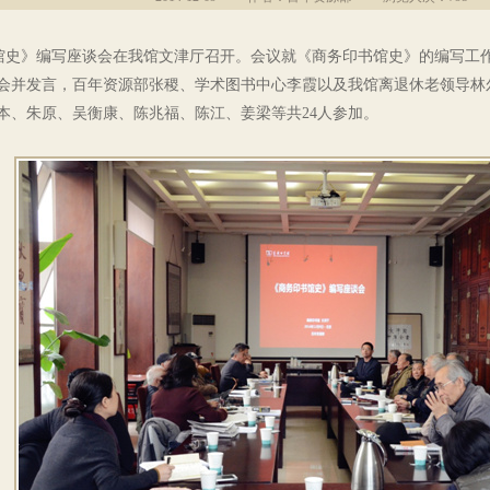
馆史》编写座谈会在我馆文津厅召开。会议就《商务印书馆史》的编写工
会并发言，百年资源部张稷、学术图书中心李霞以及我馆离退休老领导林
本、朱原、吴衡康、陈兆福、陈江、姜梁等共24人参加。