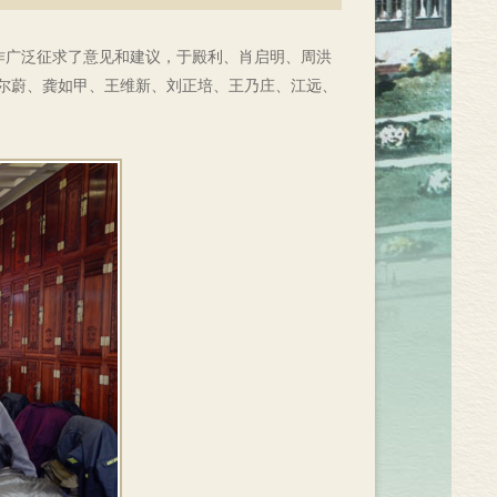
作广泛征求了意见和建议，于殿利、肖启明、周洪
尔蔚、龚如甲、王维新、刘正培、王乃庄、江远、