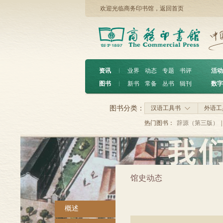
欢迎光临商务印书馆，
返回首页
资讯
︱
业界
动态
专题
书评
活动
图书
︱
新书
常备
丛书
辑刊
数字
图书分类：
汉语工具书
外语工
热门图书：
辞源（第三版）
|
馆史动态
概述