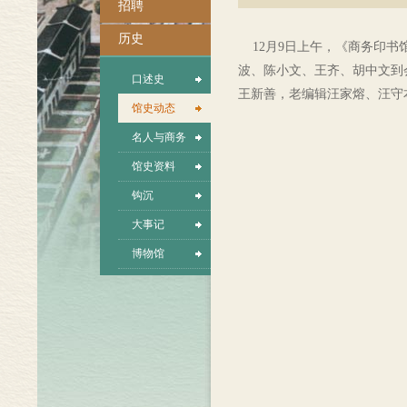
招聘
历史
12月9日上午，《商务印书
波、陈小文、王齐、胡中文到
口述史
王新善，老编辑汪家熔、汪守
馆史动态
名人与商务
馆史资料
钩沉
大事记
博物馆