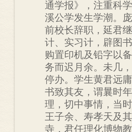
通学报》，注重科
溪公学发生学潮。
前校长辞职，延君
计、实习计，辟图
购置印机及铅字以
务而迟月余。未几
停办。学生黄君远
书致其友，谓曩时
理，切中事情，当
王子余、寿孝天及
寺，君任理化博物