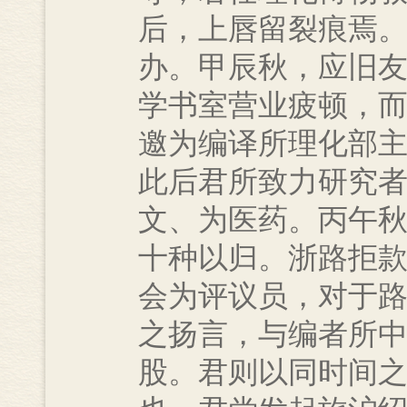
后，上唇留裂痕焉
办。甲辰秋，应旧
学书室营业疲顿，
邀为编译所理化部
此后君所致力研究
文、为医药。丙午
十种以归。浙路拒
会为评议员，对于
之扬言，与编者所
股。君则以同时间