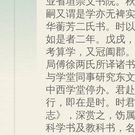
业省垣崇文书院。
嗣又谓是学亦无裨
华蘅芳二氏书。时
如是者二年。戊戌
考算学，又冠阖郡
局傅徐两氏所译诸
与学堂同事研究东
中西学堂停办。君
行，即在是时。时
志》，深赏之，饬
科学书及教科书，