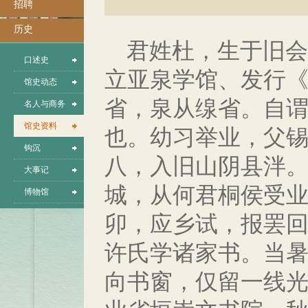
招聘
历史
君姓杜，生于旧会
口述史
立亚泉学馆、发行
馆史动态
省，泉从缐省。自
名人与商务
馆史资料
也。幼习举业，父
钩沉
八，入旧山阴县泮
大事记
城，从何君桐侯受
博物馆
卯，应乡试，报罢
许氏学诸家书。当
向书窗，仅留一线