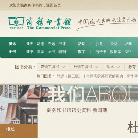
欢迎光临商务印书馆，
返回首页
资讯
︱
业界
动态
专题
书评
活动
︱
沙龙
公益
培训
图书
︱
新书
常备
丛书
辑刊
数字
︱
电子书
数据库
APP
图书分类：
汉语工具书
外语工具书
学术
教育
热门图书：
辞源（第三版）
|
牛津高阶英汉双解词典
|
新华字
商务印书馆馆史资料 新四期
概述