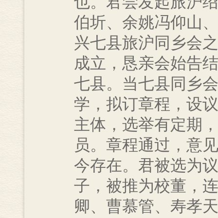
也。君尝发起旅沪
伯圻、余姚冯仰山
兴七县旅沪同乡会
成立，恳亲会始告
七县。当七县同乡
学，拟订章程，设
主体，选举有定期
员。章程通过，意
今存在。君被选为
子，被推为校董，
卿、曹慕管、寿孝