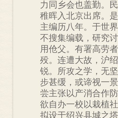
力同乡会也盖勤。
稚晖入北京出席。
主编历八年。于世
不搜集编载，研究
用伧父。有署高劳
殁。连遭大故，沪
锐。所攻之学，无
步甚缓，或谛视一
尝主张以产消合作
欲自办一校以栽植
拟设于绍兴县城之