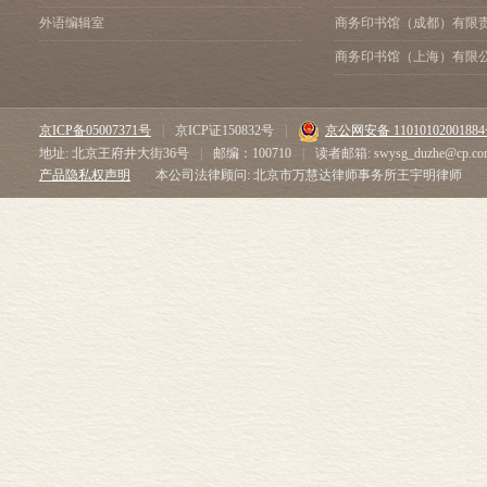
外语编辑室
商务印书馆（成都）有限
商务印书馆（上海）有限
京ICP备05007371号
|
京ICP证150832号
|
京公网安备 1101010200188
地址: 北京王府井大街36号
|
邮编：100710
|
读者邮箱: swysg_duzhe@cp.co
产品隐私权声明
本公司法律顾问: 北京市万慧达律师事务所王宇明律师