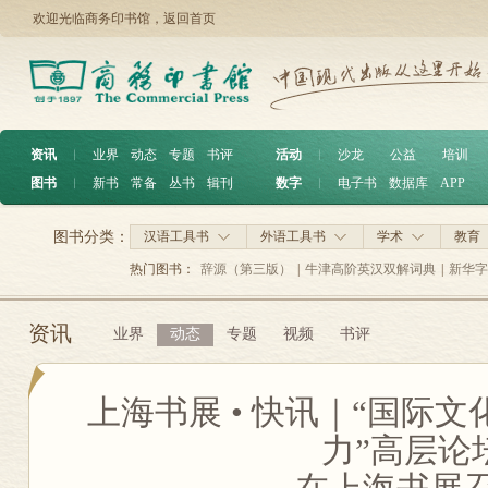
欢迎光临商务印书馆，
返回首页
资讯
︱
业界
动态
专题
书评
活动
︱
沙龙
公益
培训
图书
︱
新书
常备
丛书
辑刊
数字
︱
电子书
数据库
APP
图书分类：
汉语工具书
外语工具书
学术
教育
热门图书：
辞源（第三版）
|
牛津高阶英汉双解词典
|
新华字
资讯
业界
动态
专题
视频
书评
上海书展 • 快讯｜“国际
力”高层论