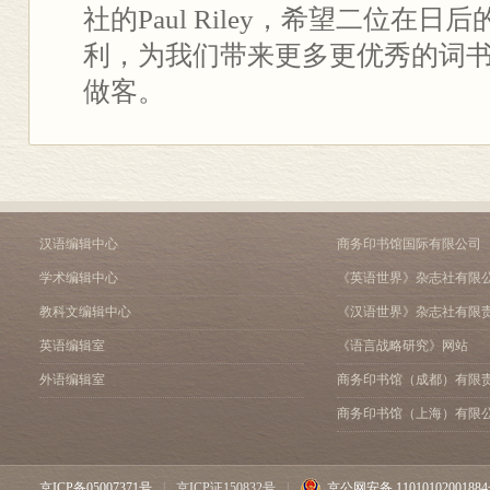
社的Paul Riley，希望二位在
利，为我们带来更多更优秀的词
做客。
汉语编辑中心
商务印书馆国际有限公司
学术编辑中心
《英语世界》杂志社有限
教科文编辑中心
《汉语世界》杂志社有限
英语编辑室
《语言战略研究》网站
外语编辑室
商务印书馆（成都）有限
商务印书馆（上海）有限
京ICP备05007371号
|
京ICP证150832号
|
京公网安备 1101010200188