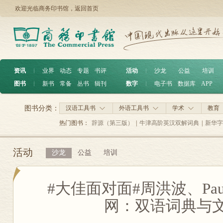
欢迎光临商务印书馆，
返回首页
资讯
︱
业界
动态
专题
书评
活动
︱
沙龙
公益
培训
图书
︱
新书
常备
丛书
辑刊
数字
︱
电子书
数据库
APP
图书分类：
汉语工具书
外语工具书
学术
教育
热门图书：
辞源（第三版）
|
牛津高阶英汉双解词典
|
新华字
活动
沙龙
公益
培训
#大佳面对面#周洪波、Paul
网：双语词典与