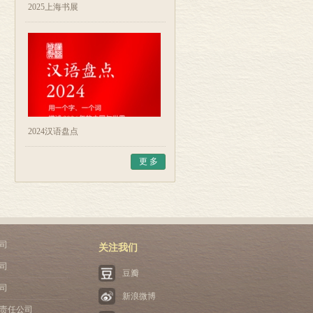
2025上海书展
2024汉语盘点
更 多
司
关注我们
司
豆瓣
司
新浪微博
责任公司