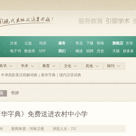
︱
沙龙
公益
培训
服务
︱
售后
下载
联络
旗舰店
京东
︱
电子书
数据库
APP
我们
︱
概述
招聘
历史
天猫
拼多多
具书
学术
教育
文化
其他
辑刊
牛津高阶英汉双解词典
|
新华字典
|
现代汉语词典
频
书评
新华字典》免费送进农村中小学
06
新闻来源：河南卫视
浏览人次：
252