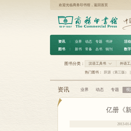
欢迎光临商务印书馆，
返回首页
资讯
︱
业界
动态
专题
书评
活动
图书
︱
新书
常备
丛书
辑刊
数字
图书分类：
汉语工具书
外语工
热门图书：
辞源（第三版）
|
资讯
业界
动态
专题
视
亿册《
2013-01-