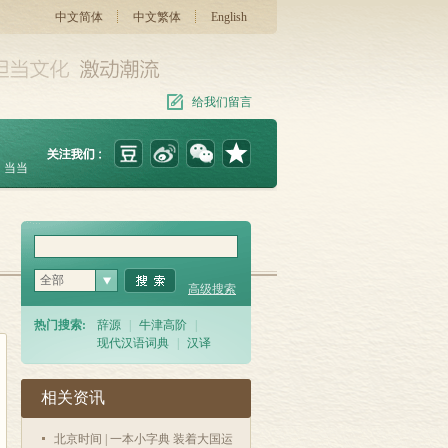
中文简体
中文繁体
English
给我们留言
当当
全部
高级搜索
热门搜索:
辞源
|
牛津高阶
|
现代汉语词典
|
汉译
相关资讯
北京时间 | 一本小字典 装着大国运