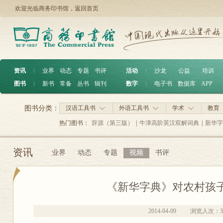
欢迎光临商务印书馆，
返回首页
资讯
︱
业界
动态
专题
书评
活动
︱
沙龙
公益
培训
图书
︱
新书
常备
丛书
辑刊
数字
︱
电子书
数据库
APP
图书分类：
汉语工具书
外语工具书
学术
教育
热门图书：
辞源（第三版）
|
牛津高阶英汉双解词典
|
新华字
资讯
业界
动态
专题
视频
书评
《新华字典》对农村孩
2014-04-09
浏览人次：
3