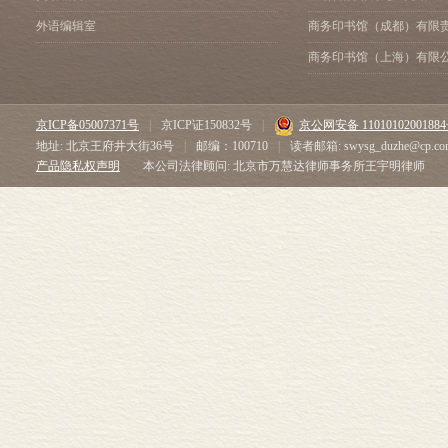
外语编辑室
商务印书馆（成都）有限
商务印书馆（上海）有限
京ICP备05007371号
|
京ICP证150832号
|
京公网安备 1101010200188
地址: 北京王府井大街36号
|
邮编：100710
|
读者邮箱: swysg_duzhe@cp.co
产品隐私权声明
本公司法律顾问: 北京市万慧达律师事务所王宇明律师