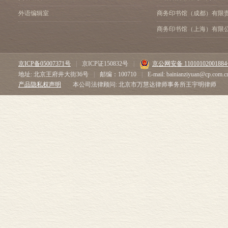
外语编辑室
商务印书馆（成都）有限
商务印书馆（上海）有限
京ICP备05007371号
|
京ICP证150832号
|
京公网安备 1101010200188
地址: 北京王府井大街36号
|
邮编：100710
|
E-mail: bainianziyuan@cp.com.c
产品隐私权声明
本公司法律顾问: 北京市万慧达律师事务所王宇明律师