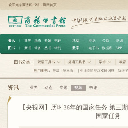
欢迎光临商务印书馆，
返回首页
资讯
︱
业界
动态
专题
书评
活动
︱
沙龙
公益
培训
图书
︱
新书
常备
丛书
辑刊
数字
︱
电子书
数据库
APP
图书分类：
汉语工具书
外语工具书
学术
教育
热门图书：
辞源（第三版）
|
牛津高阶英汉双解词典
|
新华字
资讯
业界
动态
专题
视频
书评
【央视网】历时36年的国家任务 第三
国家任务