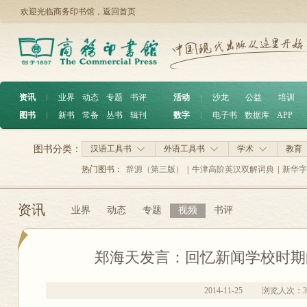
欢迎光临商务印书馆，
返回首页
资讯
︱
业界
动态
专题
书评
活动
︱
沙龙
公益
培训
图书
︱
新书
常备
丛书
辑刊
数字
︱
电子书
数据库
APP
图书分类：
汉语工具书
外语工具书
学术
教育
热门图书：
辞源（第三版）
|
牛津高阶英汉双解词典
|
新华字
资讯
业界
动态
专题
视频
书评
郑海天发言：回忆新闻学校时期
2014-11-25
浏览人次：
3