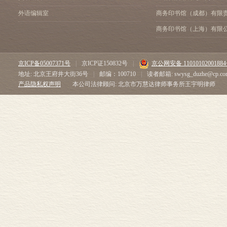
外语编辑室
商务印书馆（成都）有限
商务印书馆（上海）有限
京ICP备05007371号
|
京ICP证150832号
|
京公网安备 1101010200188
地址: 北京王府井大街36号
|
邮编：100710
|
读者邮箱: swysg_duzhe@cp.co
产品隐私权声明
本公司法律顾问: 北京市万慧达律师事务所王宇明律师