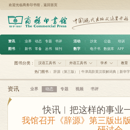
欢迎光临商务印书馆，
返回首页
资讯
︱
业界
动态
专题
书评
活动
︱
沙龙
公益
培训
图书
︱
新书
常备
丛书
辑刊
数字
︱
电子书
数据库
APP
图书分类：
汉语工具书
外语工具书
学术
教育
热门图书：
辞源（第三版）
|
牛津高阶英汉双解词典
|
新华字
资讯
业界
动态
专题
视频
书评
快讯︱把这样的事业
我馆召开《辞源》第三版出
研讨会