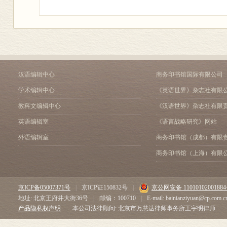
汉语编辑中心
商务印书馆国际有限公司
学术编辑中心
《英语世界》杂志社有限
教科文编辑中心
《汉语世界》杂志社有限
英语编辑室
《语言战略研究》网站
外语编辑室
商务印书馆（成都）有限
商务印书馆（上海）有限
京ICP备05007371号
|
京ICP证150832号
|
京公网安备 1101010200188
地址: 北京王府井大街36号
|
邮编：100710
|
E-mail: bainianziyuan@cp.com.c
产品隐私权声明
本公司法律顾问: 北京市万慧达律师事务所王宇明律师