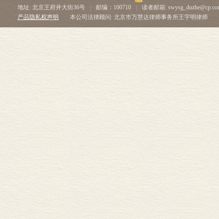
地址: 北京王府井大街36号
|
邮编：100710
|
读者邮箱: swysg_duzhe@cp.co
产品隐私权声明
本公司法律顾问: 北京市万慧达律师事务所王宇明律师