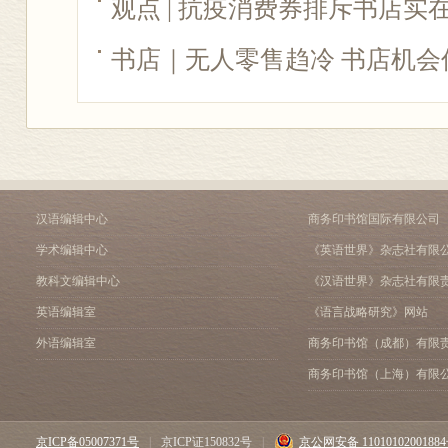
观点 | 抗疫消费券排斥书店实
书店｜无人零售趋冷 书店机会
汉语编辑中心
商务印书馆国际有限公司
学术编辑中心
《英语世界》杂志社有限
教科文编辑中心
《汉语世界》杂志社有限
英语编辑室
《语言战略研究》网站
外语编辑室
商务印书馆（成都）有限
商务印书馆（上海）有限
京ICP备05007371号
|
京ICP证150832号
|
京公网安备 1101010200188