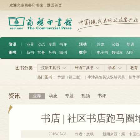
欢迎光临商务印书馆，
返回首页
资讯
︱
业界
动态
专题
书评
活动
︱
沙龙
公益
培训
图书
︱
新书
常备
丛书
辑刊
数字
︱
电子书
数据库
APP
图书分类：
汉语工具书
外语工具书
学术
教育
热门图书：
辞源（第三版）
|
牛津高阶英汉双解词典
|
新华字
资讯
业界
动态
专题
视频
书评
书店 | 社区书店跑马圈
2016-07-08
作者：文枫
新闻来源：第一中国出