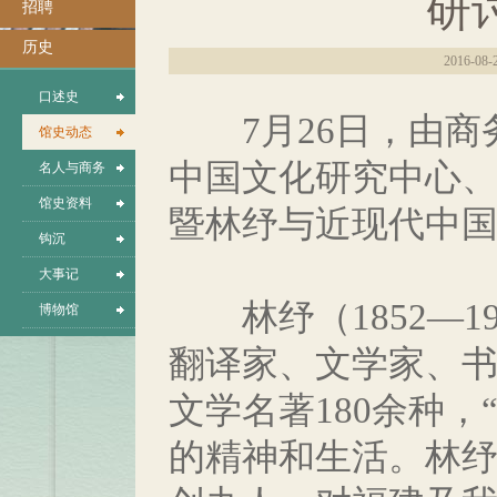
研
招聘
历史
2016-08-
口述史
7月26日，由商务
馆史动态
中国文化研究中心、
名人与商务
馆史资料
暨林纾与近现代中国
钩沉
大事记
林纾（1852—1
博物馆
翻译家、文学家、书
文学名著180余种
的精神和生活。林纾