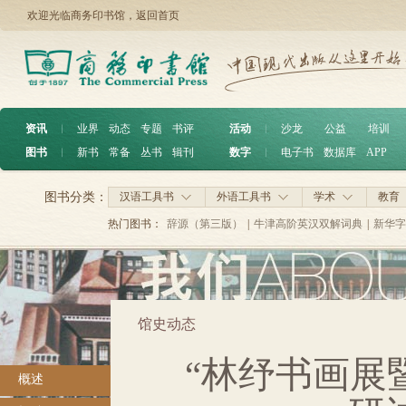
欢迎光临商务印书馆，
返回首页
资讯
︱
业界
动态
专题
书评
活动
︱
沙龙
公益
培训
图书
︱
新书
常备
丛书
辑刊
数字
︱
电子书
数据库
APP
图书分类：
汉语工具书
外语工具书
学术
教育
热门图书：
辞源（第三版）
|
牛津高阶英汉双解词典
|
新华字
馆史动态
“林纾书画展
概述