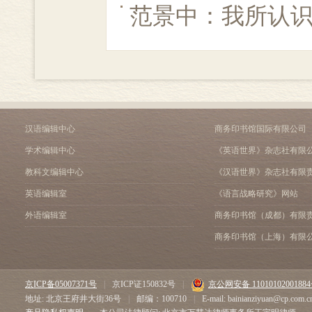
范景中：我所认
汉语编辑中心
商务印书馆国际有限公司
学术编辑中心
《英语世界》杂志社有限
教科文编辑中心
《汉语世界》杂志社有限
英语编辑室
《语言战略研究》网站
外语编辑室
商务印书馆（成都）有限
商务印书馆（上海）有限
京ICP备05007371号
|
京ICP证150832号
|
京公网安备 1101010200188
地址: 北京王府井大街36号
|
邮编：100710
|
E-mail: bainianziyuan@cp.com.c