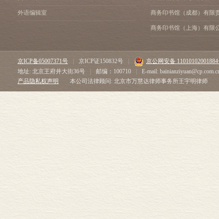
外语编辑室
商务印书馆（成都）有限
商务印书馆（上海）有限
京ICP备05007371号
|
京ICP证150832号
|
京公网安备 1101010200188
地址: 北京王府井大街36号
|
邮编：100710
|
E-mail: bainianziyuan@cp.com.c
产品隐私权声明
本公司法律顾问: 北京市万慧达律师事务所王宇明律师