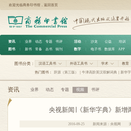
欢迎光临商务印书馆，
返回首页
资讯
︱
业界
动态
专题
书评
活动
︱
沙龙
公益
培训
图书
︱
新书
常备
丛书
辑刊
数字
︱
电子书
数据库
APP
图书分类：
汉语工具书
外语工具书
学术
教育
热门图书：
辞源（第三版）
|
牛津高阶英汉双解词典
|
新华字
资讯
业界
动态
专题
视频
书评
央视新闻∣《新华字典》新增
2016-09-25
新闻来源：央视网