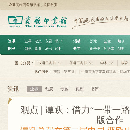
欢迎光临商务印书馆，
返回首页
资讯
︱
业界
动态
专题
书评
活动
︱
沙龙
公益
培训
图书
︱
新书
常备
丛书
辑刊
数字
︱
电子书
数据库
APP
图书分类：
汉语工具书
外语工具书
学术
教育
热门图书：
辞源（第三版）
|
牛津高阶英汉双解词典
|
新华字
资讯
业界
动态
专题
视频
书评
观点 | 谭跃：借力“一带一
版合作