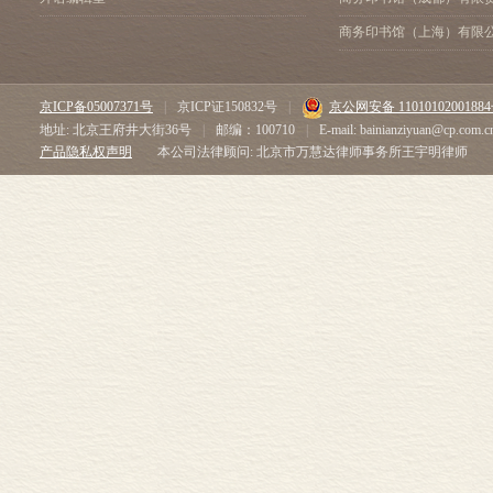
商务印书馆（上海）有限
京ICP备05007371号
|
京ICP证150832号
|
京公网安备 1101010200188
地址: 北京王府井大街36号
|
邮编：100710
|
E-mail: bainianziyuan@cp.com.c
产品隐私权声明
本公司法律顾问: 北京市万慧达律师事务所王宇明律师