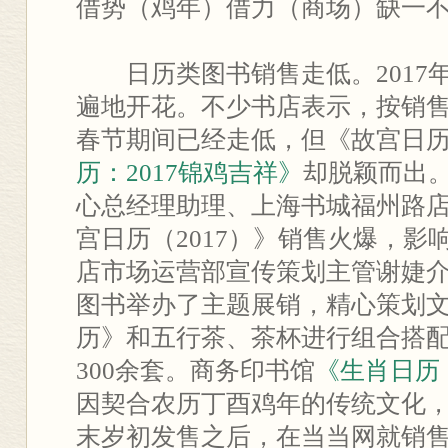
借势（鸡年）借力（商场）缺一不
日历类图书销售走低。2017
遍地开花。不少书店表示，按销
春节期间已经走低，但《故宫日历（
历：2017锦鸡吉祥》
却脱颖而出
心总经理助理、上海书城福州路
宫日历（2017）》销售火爆，影
店市场运营部宣传策划主管谢婕
图书举办了主题展销，精心策划
历》和五行茶、茶杯进行组合搭
300余套。商务印书馆
《生肖日历：
因契合农历丁酉鸡年的传统文化
末岁初发售之后，在当当网就销售了