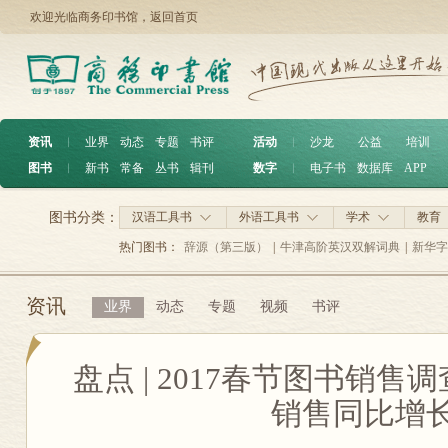
欢迎光临商务印书馆，
返回首页
资讯
︱
业界
动态
专题
书评
活动
︱
沙龙
公益
培训
图书
︱
新书
常备
丛书
辑刊
数字
︱
电子书
数据库
APP
图书分类：
汉语工具书
外语工具书
学术
教育
热门图书：
辞源（第三版）
|
牛津高阶英汉双解词典
|
新华字
资讯
业界
动态
专题
视频
书评
盘点 | 2017春节图书销
销售同比