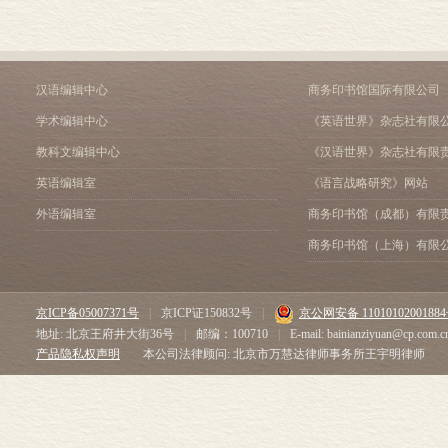
汉语编辑中心
商务印书馆国际有限公司
学术编辑中心
《英语世界》杂志社有限
教科文编辑中心
《汉语世界》杂志社有限
英语编辑室
《语言战略研究》网站
外语编辑室
商务印书馆（成都）有限
商务印书馆（上海）有限
京ICP备05007371号
|
京ICP证150832号
|
京公网安备 1101010200188
地址: 北京王府井大街36号
|
邮编：100710
|
E-mail: bainianziyuan@cp.com.c
产品隐私权声明
本公司法律顾问: 北京市万慧达律师事务所王宇明律师