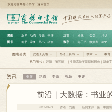
欢迎光临商务印书馆，
返回首页
资讯
︱
业界
动态
专题
书评
活动
︱
沙龙
公益
培训
图书
︱
新书
常备
丛书
辑刊
数字
︱
电子书
数据库
APP
图书分类：
汉语工具书
外语工具书
学术
教育
热门图书：
辞源（第三版）
|
牛津高阶英汉双解词典
|
新华字
资讯
业界
动态
专题
视频
书评
前沿｜大数据：书业
2017-09-29
作者：刘南
新闻来源：第一中国出