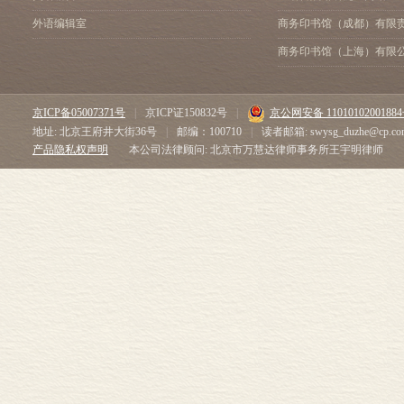
外语编辑室
商务印书馆（成都）有限
商务印书馆（上海）有限
京ICP备05007371号
|
京ICP证150832号
|
京公网安备 1101010200188
地址: 北京王府井大街36号
|
邮编：100710
|
读者邮箱: swysg_duzhe@cp.co
产品隐私权声明
本公司法律顾问: 北京市万慧达律师事务所王宇明律师