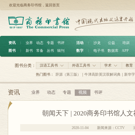
欢迎光临商务印书馆，
返回首页
资讯
︱
业界
动态
专题
书评
活动
︱
沙龙
公益
培训
图书
︱
新书
常备
丛书
辑刊
数字
︱
电子书
数据库
APP
图书分类：
汉语工具书
外语工具书
学术
教育
热门图书：
辞源（第三版）
|
牛津高阶英汉双解词典
|
新华字
资讯
业界
动态
专题
视频
书评
朝闻天下 | 2020商务印书馆
2020-11-04
新闻来源：CCTV