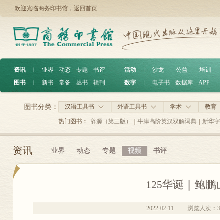
欢迎光临商务印书馆，
返回首页
资讯
︱
业界
动态
专题
书评
活动
︱
沙龙
公益
培训
图书
︱
新书
常备
丛书
辑刊
数字
︱
电子书
数据库
APP
图书分类：
汉语工具书
外语工具书
学术
教育
热门图书：
辞源（第三版）
|
牛津高阶英汉双解词典
|
新华字
资讯
业界
动态
专题
视频
书评
125华诞｜鲍鹏
2022-02-11
浏览人次：
3