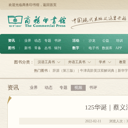
欢迎光临商务印书馆，
返回首页
资讯
︱
业界
动态
专题
书评
活动
︱
沙龙
公益
培训
图书
︱
新书
常备
丛书
辑刊
数字
︱
电子书
数据库
APP
图书分类：
汉语工具书
外语工具书
学术
教育
热门图书：
辞源（第三版）
|
牛津高阶英汉双解词典
|
新华字
资讯
业界
动态
专题
视频
书评
125华诞｜蔡义
2022-02-11
浏览人次：
3