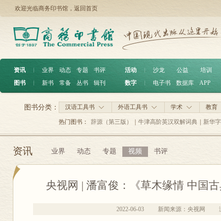
欢迎光临商务印书馆，
返回首页
资讯
︱
业界
动态
专题
书评
活动
︱
沙龙
公益
培训
图书
︱
新书
常备
丛书
辑刊
数字
︱
电子书
数据库
APP
图书分类：
汉语工具书
外语工具书
学术
教育
热门图书：
辞源（第三版）
|
牛津高阶英汉双解词典
|
新华字
资讯
业界
动态
专题
视频
书评
央视网 | 潘富俊：《草木缘情 中
2022-06-03
新闻来源：央视网