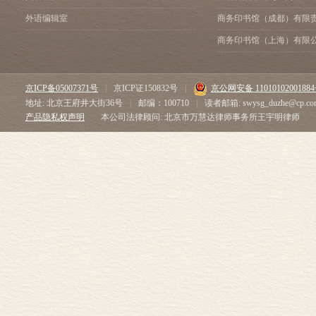
外语编辑室
商务印书馆（成都）有限
商务印书馆（上海）有限
京ICP备05007371号
|
京ICP证150832号
|
京公网安备 1101010200188
地址: 北京王府井大街36号
|
邮编：100710
|
读者邮箱: swysg_duzhe@cp.co
产品隐私权声明
本公司法律顾问: 北京市万慧达律师事务所王宇明律师