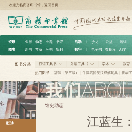
欢迎光临商务印书馆，
返回首页
资讯
︱
业界
动态
专题
书评
活动
︱
沙龙
公益
培训
图书
︱
新书
常备
丛书
辑刊
数字
︱
电子书
数据库
APP
图书分类：
汉语工具书
外语工具书
学术
教育
热门图书：
辞源（第三版）
|
牛津高阶英汉双解词典
|
新华字
馆史动态
江蓝生
概述