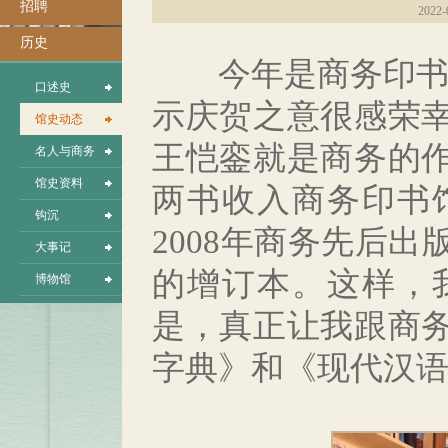
招聘
2022-
历史
今年是商务印书馆
口述史
示庆贺之意很感荣
馆史动态
王恺銮就是商务的
名人与商务
馆史资料
两书收入商务印书馆1
钩沉
2008年商务先后出
大事记
的增订本。这样，
博物馆
是，真正让我跟商
字典》和《现代汉