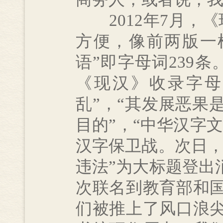
2012年7月，《
方便，像前两版一
语”即字母词239
《现汉》收录字母
乱”，“其发展恶果
目的”，“中华汉字
汉字保卫战。次日，
违法”为大标题登出
次联名到教育部和
们被推上了风口浪