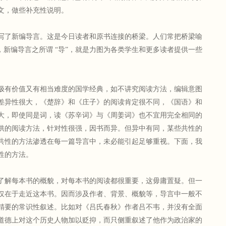
文，做些补充性说明。
了新编导言。这是今日读者和原书连接的桥梁。人们常把桥梁喻
，新编导言之所谓 “导”，就是力图为各类学生和更多读者提供一些
有价值又有相当难度的国学经典，如不讲究阅读方法，编辑意图
差异性很大，《楚辞》和《庄子》的阅读肯定很不同，《国语》和
大，即使同是词，读《苏辛词》与《周姜词》也不宜用完全相同的
供的阅读方法，针对性很强，因书而异。但异中有同，某些共性的
共性的方法渗透在每一篇导言中，未必能引起足够重视。下面，我
性的方法。
解每本书的概貌，对每本书的阅读都很重要，这毋庸置疑。但一
仅在于走近这本书。因而涉及作者、背景、概貌等，导言中一般不
精要的常识性叙述。比如对《吕氏春秋》作者吕不韦，并没有全面
道德上对这个历史人物加以贬抑，而只侧重叙述了他作为政治家的