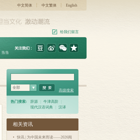
中文简体
中文繁体
English
给我们留言
当当
全部
高级搜索
热门搜索:
辞源
|
牛津高阶
|
现代汉语词典
|
汉译
相关资讯
快讯 | 为中国未来而读——2026阅