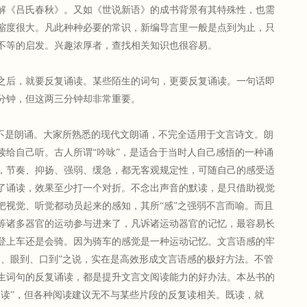
解《吕氏春秋》。又如《世说新语》的成书背景有其特殊性，也需
缩度很大。凡此种种必要的常识，新编导言里一般是点到为止，只
不等的启发。兴趣浓厚者，查找相关知识也很容易。
后，就要反复诵读。某些陌生的词句，更要反复诵读。一句话即
分钟，但这两三分钟却非常重要。
是朗诵。大家所熟悉的现代文朗诵，不完全适用于文言诗文。朗
读给自己听。古人所谓“吟咏”，是适合于当时人自己感悟的一种诵
，节奏、抑扬、强弱、缓急，都无客观规定性，可随自己的感受适
了诵读，效果至少打一个对折。不念出声音的默读，是只借助视觉
把视觉、听觉都动员起来的感知，其所“感”之强弱不言而喻。而且
等诸多器官的运动参与进来了，凡诉诸运动器官的记忆，最容易长
登上车还是会骑。因为骑车的感觉是一种运动记忆。文言语感的牢
到、眼到、口到”之说，实在是高效形成文言语感的极好方法。不管
生词句的反复诵读，都是提升文言文阅读能力的好办法。本丛书的
诵读”，但各种阅读建议无不与某些片段的反复读相关。既读，就