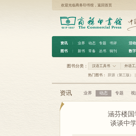
欢迎光临商务印书馆，
返回首页
资讯
︱
业界
动态
专题
书评
活动
图书
︱
新书
常备
丛书
辑刊
数字
图书分类：
汉语工具书
外语工
热门图书：
辞源（第三版）
|
资讯
业界
动态
专题
视
涵芬楼国
谈谈中