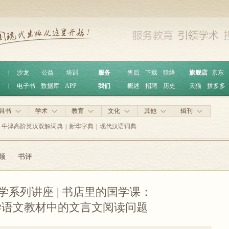
︱
沙龙
公益
培训
服务
︱
售后
下载
联络
旗舰店
京东
︱
电子书
数据库
APP
我们
︱
概述
招聘
历史
天猫
拼多多
具书
学术
教育
文化
其他
辑刊
牛津高阶英汉双解词典
|
新华字典
|
现代汉语词典
频
书评
学系列讲座 | 书店里的国学课：
学语文教材中的文言文阅读问题