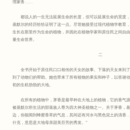
理家务……
都说人的一生无法延展生命的长度，但可以延展生命的宽度
基默尔的经历恰恰证明了这一点。尽管她接受过现代植物学教育
生长在那里作为生命的植物，并因此在植物学家和原住民之间自
量生命世界。
二
全书开始于原住民口口相传的天女的故事。下落的天女来到
到了动物们的帮助。她也带来了所有植物的果实和种子，以答谢
初的生机勃勃的大地。
在所有的植物中，茅香是最早种在大地上的植物，它的香气
被基默尔所生活的部落族人尊为四大神圣植物之一。关于茅香，基
边，你能闻到蜂蜜香草的气息，其间还有河水与黑色泥土的清香
什克，意思是大地母亲甜美芬芳的秀发。”