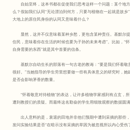
自始至终，这本书都在促使我们思考这样一个问题：某个地
么？假如我们认同“无论漂泊到何方，只要与植物在一起就是故乡
大地上的原住民身份的认同又意味着什么？
显然，这并不仅意味着某种乡愁，更包含某种责任。基默尔提
住民，意味着你在生活的时候也要为子孙的未来考虑”。比如，“怀
自身需要的东西”就是其中首要的信条。
基默尔自幼生长的部落有一句古老的教诲：“要是我们怀着敬
很好。”当她指导的学生劳里想要做一些有具体意义的研究时，她
是否会影响茅香的数量。
“怀着敬意对待植物”的表达，让许多植物学家感到有点玄，
遭到教授们的质疑。而最终这名勤奋的学生用细致观察的数据圆
出人意料的是，衰退的田地并非他们预期中遭到采摘的那些
发问实验结果是否“在暗示没有采摘的草因为被忽视所以内心受伤