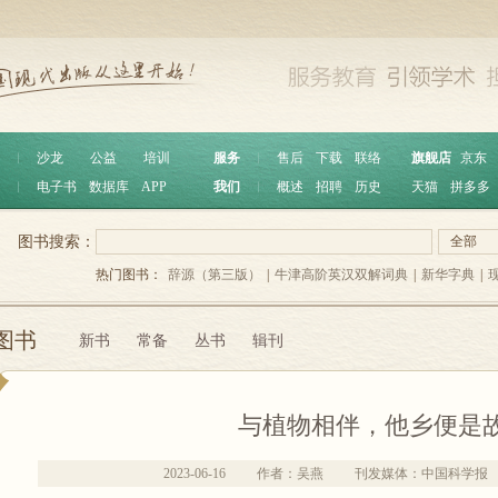
︱
沙龙
公益
培训
服务
︱
售后
下载
联络
旗舰店
京东
︱
电子书
数据库
APP
我们
︱
概述
招聘
历史
天猫
拼多多
图书搜索：
全部
热门图书：
辞源（第三版）
|
牛津高阶英汉双解词典
|
新华字典
|
图书
新书
常备
丛书
辑刊
与植物相伴，他乡便是
2023-06-16
作者：吴燕
刊发媒体：中国科学报