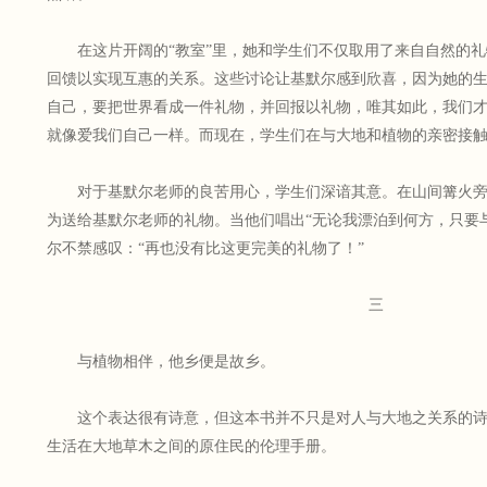
在这片开阔的“教室”里，她和学生们不仅取用了来自自然的
回馈以实现互惠的关系。这些讨论让基默尔感到欣喜，因为她的
自己，要把世界看成一件礼物，并回报以礼物，唯其如此，我们
就像爱我们自己一样。而现在，学生们在与大地和植物的亲密接
对于基默尔老师的良苦用心，学生们深谙其意。在山间篝火
为送给基默尔老师的礼物。当他们唱出“无论我漂泊到何方，只要
尔不禁感叹：“再也没有比这更完美的礼物了！”
三
与植物相伴，他乡便是故乡。
这个表达很有诗意，但这本书并不只是对人与大地之关系的
生活在大地草木之间的原住民的伦理手册。