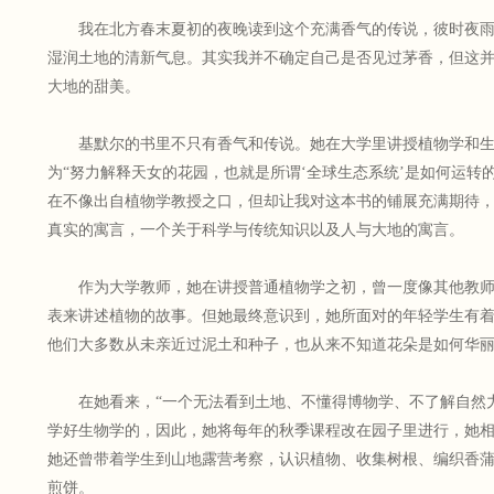
我在北方春末夏初的夜晚读到这个充满香气的传说，彼时夜
湿润土地的清新气息。其实我并不确定自己是否见过茅香，但这
大地的甜美。
基默尔的书里不只有香气和传说。她在大学里讲授植物学和
为“努力解释天女的花园，也就是所谓‘全球生态系统’是如何运转
在不像出自植物学教授之口，但却让我对这本书的铺展充满期待
真实的寓言，一个关于科学与传统知识以及人与大地的寓言。
作为大学教师，她在讲授普通植物学之初，曾一度像其他教
表来讲述植物的故事。但她最终意识到，她所面对的年轻学生有
他们大多数从未亲近过泥土和种子，也从来不知道花朵是如何华
在她看来，“一个无法看到土地、不懂得博物学、不了解自然
学好生物学的，因此，她将每年的秋季课程改在园子里进行，她相
她还曾带着学生到山地露营考察，认识植物、收集树根、编织香
煎饼。