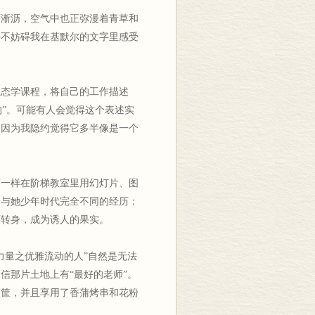
雨淅沥，空气中也正弥漫着青草和
并不妨碍我在基默尔的文字里感受
生态学课程，将自己的工作描述
的”。可能有人会觉得这个表述实
，因为我隐约觉得它多半像是一个
师一样在阶梯教室里用幻灯片、图
着与她少年时代完全不同的经历：
丽转身，成为诱人的果实。
力量之优雅流动的人”自然是无法
信那片土地上有“最好的老师”。
蒲筐，并且享用了香蒲烤串和花粉