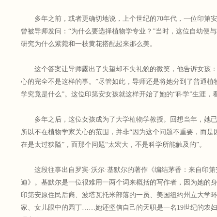
多年之前，或者更确切地说，上个世纪的70年代，一位印第
曾被导师发问：“为什么要选择植物学专业？”当时，这位自幼便
研究为什么紫菀和一枝黄花搭配起来那么美。
这个答案让导师露出了失望却不失礼貌的微笑，他告诉女孩：
心的完全不是这样的事。”尽管如此，导师还是将她分到了普通植
学究竟是什么”。这位印第安女孩就这样开始了她的“科学”生涯，
多年之后，这位女孩成为了大学植物学教授。回想当年，她
所以不在植物学家关心的范围，并非“因为这个问题不重要，而是
在是太过狭隘”，而那个问题“太宏大，不是科学所能触及的”。
这段往事出自罗宾·沃尔·基默尔的著作《编结茅香：来自印
迪》。基默尔是一位很难用一两个词来概括的写作者，因为她的
印第安原住民后裔、波塔瓦托米部落的一员、美国纽约州立大学
家、女儿眼中的园丁……她还坚信自己的天职是一名19世纪的农