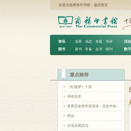
欢迎光临商务印书馆，
返回首页
资讯
︱
业界
动态
专题
书评
活动
图书
︱
新书
常备
丛书
辑刊
数字
《红楼梦》十讲
布哈拉史
世界历史哲学讲演录：历史中的...
利论
企业合规总论