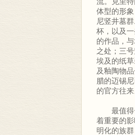
流。克里特
体型的形象
尼竖井墓群
杯，以及一
的作品，与
之处；三号
埃及的纸草
及釉陶物品
腊的迈锡尼
的官方往来
最值得
着重要的影
明化的族群