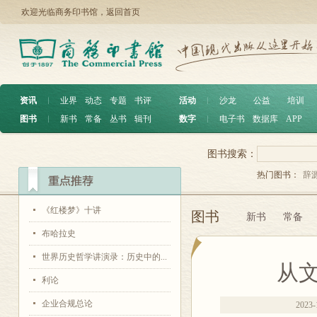
欢迎光临商务印书馆，
返回首页
资讯
︱
业界
动态
专题
书评
活动
︱
沙龙
公益
培训
图书
︱
新书
常备
丛书
辑刊
数字
︱
电子书
数据库
APP
图书搜索：
热门图书：
辞
《红楼梦》十讲
图书
新书
常备
布哈拉史
世界历史哲学讲演录：历史中的...
从
利论
企业合规总论
2023-