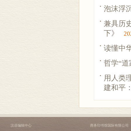
泡沫浮
兼具历
下》
20
读懂中
哲学“道
用人类理
建和平：
汉语编辑中心
商务印书馆国际有限公司