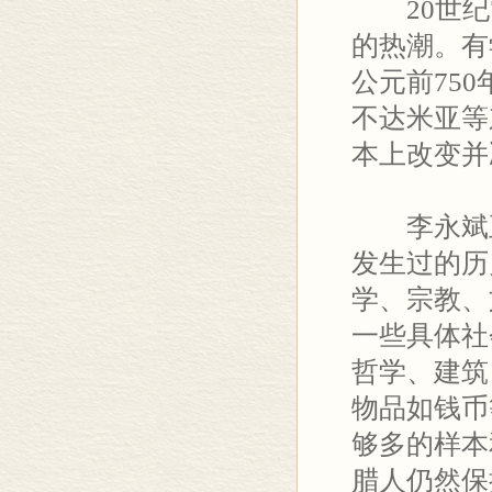
20世
的热潮。有
公元前75
不达米亚等
本上改变并
李永斌
发生过的历
学、宗教、
一些具体社
哲学、建筑
物品如钱币
够多的样本
腊人仍然保