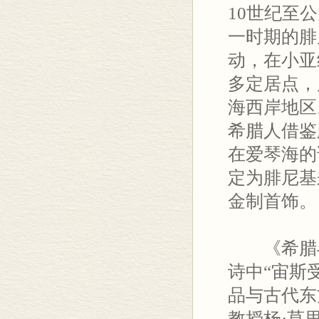
10世纪至
一时期的腓
动，在小亚
多定居点，
海西岸地区
希腊人借鉴
在爱琴海的
定为腓尼基
金制首饰。
《希腊
诗中“宙斯
品与古代东
教授杨·莫