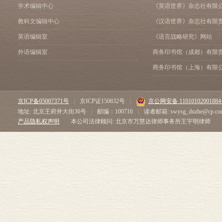
学术编辑中心
《英语世界》杂志社有限
教科文编辑中心
《汉语世界》杂志社有限
英语编辑室
《语言战略研究》网站
外语编辑室
商务印书馆（成都）有限
商务印书馆（上海）有限
京ICP备05007371号
|
京ICP证150832号
|
京公网安备 1101010200188
地址: 北京王府井大街36号
|
邮编：100710
|
读者邮箱: swysg_duzhe@cp.co
产品隐私权声明
本公司法律顾问: 北京市万慧达律师事务所王宇明律师