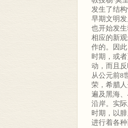
发生了结构
早期文明发
也开始发生
相应的新观
作的。因此
时期，或者
动，而且反
从公元前8
荣，希腊人
遍及黑海、
沿岸。实际
时期，以腓
进行着各种