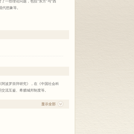
了一些理论问题，包括“东方”与“西
现代想象等。
、光启口述、光启青年等系列，注重彰显
，收录学术性与普及性皆佳、研究性与教
聚的高地、思想自由交流碰撞的平台。文
、科学、艺术、考古等各领域作者多年学术
响。
《阿波罗崇拜研究》，在《中国社会科
明交流互鉴、希腊城邦制度等。
显示全部