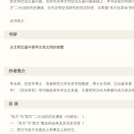
的文明交流互鉴问题。在研究具体文明交流互鉴问题基础上，本书还提出和探讨
方”二分法的历史渊源、古代文明交流研究的范式转变、古希腊“东方化革命”的
丛书简介：
光启文库分光启随笔、光启学术、光启通识、光启讲坛、光启读本、光启译丛
学术价值，所选著作务求思想深刻、视角新颖、学养深厚，同时兼顾现实关怀
书评
学性兼顾、传承性与创新性俱备的优秀著作，如此，努力构筑优秀学术人才集
库自2017年启动至今五年有余，已出版图书50余种，均为文学、史学、哲学
从文明互鉴中探寻古老文明的智慧
心得与社会观察的结晶，为读者展示了当代学术的活力，在业界产生了广泛影
作者简介
李永斌，历史学博士，首都师范大学历史学院教授，博士生导师。已出版专著
学》《历史研究》等刊物发表学术论文多篇，主要研究方向为希腊与东方的文
目 录
“东方”与“西方”二分法的历史渊源（代绪论） 1
一、“东方”与“西方”概念的由来及其历史演变 1
二、西方与东方在观念上和事实上的对立，