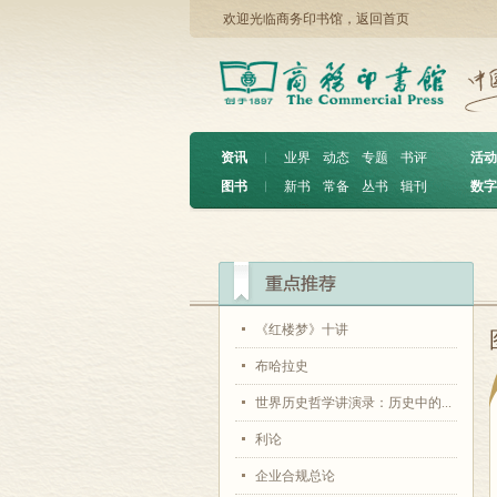
欢迎光临商务印书馆，
返回首页
资讯
︱
业界
动态
专题
书评
活动
图书
︱
新书
常备
丛书
辑刊
数字
《红楼梦》十讲
布哈拉史
世界历史哲学讲演录：历史中的...
利论
企业合规总论