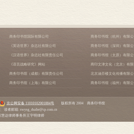
第三节 阿波罗相关节日中的东方元素 102
第六章 希腊与东方文明的交汇 107
第一节 阿尔米纳的发掘与相关研究 107
第二节 希腊文明与东方文明在阿尔米纳的交汇 113
第七章 古希腊“东方化革命”的现代想象 119
第一节 “东方化革命”的提出及学界的阐释 119
商务印书馆国际有限公司
商务印书馆（杭州）有限公
第二节 东方化—东方化时代—东方化革命 126
《英语世界》杂志社有限公司
商务印书馆（深圳）有限公
第三节 “东方化革命”的史实基础及其想象 130
第四节 古典学与东方学的碰撞：“东方化革命”的现代想象 144
《汉语世界》杂志社有限责任公司
商务印书馆（太原）有限公
附 录 《希腊拉丁作家远东古文献辑录》
《语言战略研究》网站
商印文津文化（北京）有限
关于丝的记载及相关古希腊文献补遗 151
一、《希腊拉丁作家远东古文献辑录》关于丝的记载 152
商务印书馆（成都）有限责任公司
北京涵芬楼文化传播有限公
二、古希腊文献中关于丝的记载 157
商务印书馆（上海）有限公司
商务印书馆（福州）有限公
三、中国丝绸到达古代希腊的时间和阶段 163
结 语 171
参考文献 173
京公网安备 11010102001884号
版权所有 2004 商务印书馆
后 记 193
|
读者邮箱: swysg_duzhe@cp.com.cn
市万慧达律师事务所王宇明律师