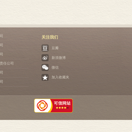
司
关注我们
司
豆瓣
司
新浪微博
责任公司
微信
司
加入收藏夹
司