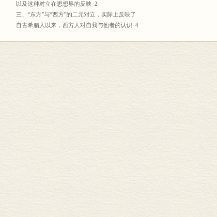
以及这种对立在思想界的反映 2
三、“东方”与“西方”的二元对立，实际上反映了
自古希腊人以来，西方人对自我与他者的认识 4
第一章 古代文明交流研究的范式转变 7
第一节 比较研究—地中海共同体—网络理论 7
第二节 不同历史学家笔下的“地中海共同体” 12
第三节 作为一种研究范式的“地中海共同体” 17
第二章 早期希腊与埃及和腓尼基的文明交流 21
第一节 早期希腊史研究的转向——大传统与大鸿沟 22
第二节 迈锡尼时期希腊与埃及的物质文明交流 24
第三节 腓尼基人是希腊人的老师？ 37
第三章 文明交流与希腊城邦的兴起 51
第一节 希腊城邦兴起的几种理论及其转向 52
第二节 殖民运动与希腊城邦的兴起 65
第四章 荷马史诗与古代东方文学传统 85
第一节 荷马史诗中的“宙斯受骗”与古代东方文学传统 85
第二节 比较研究和“地中海共同体”视域中的荷马与东方 91
第五章 希腊宗教中的东方元素 95
第一节 阿波罗神名与神职中的东方元素 96
第二节 阿波罗相关祭仪和节日中的东方元素 99