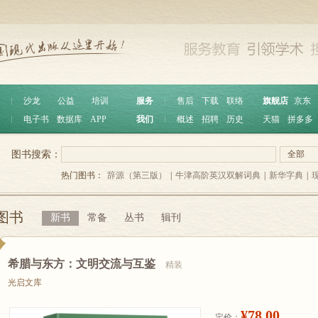
︱
沙龙
公益
培训
服务
︱
售后
下载
联络
旗舰店
京东
︱
电子书
数据库
APP
我们
︱
概述
招聘
历史
天猫
拼多多
图书搜索：
全部
热门图书：
辞源（第三版）
|
牛津高阶英汉双解词典
|
新华字典
|
图书
新书
常备
丛书
辑刊
希腊与东方：文明交流与互鉴
精装
光启文库
¥78.00
定价：