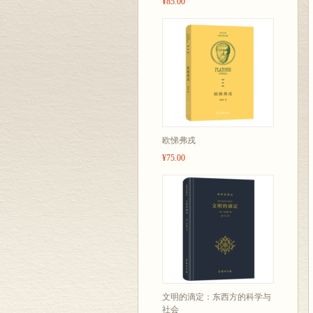
¥85.00
欧悌弗戎
¥75.00
文明的滴定：东西方的科学与
社会