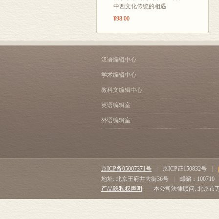
中西文化传统的相遇
¥98.00
汉语编辑中心
学术编辑中心
教科文编辑中心
英语编辑室
外语编辑室
京ICP备05007371号
|
京ICP证150832号
|
地址: 北京王府井大街36号
|
邮编：100710
产品隐私权声明
本公司法律顾问: 北京