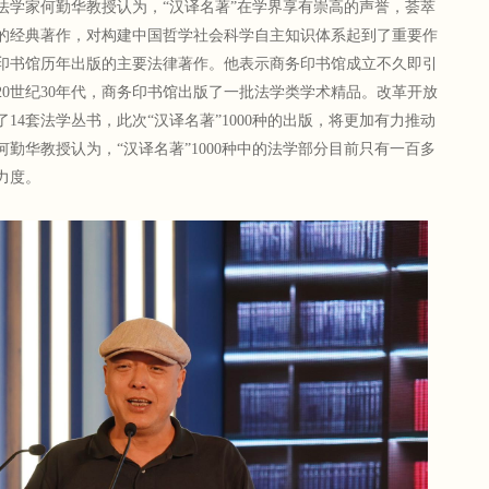
法学家何勤华教授认为，“汉译名著”在学界享有崇高的声誉，荟萃
的经典著作，对构建中国哲学社会科学自主知识体系起到了重要作
印书馆历年出版的主要法律著作。他表示商务印书馆成立不久即引
0世纪30年代，商务印书馆出版了一批法学类学术精品。改革开放
14套法学丛书，此次“汉译名著”1000种的出版，将更加有力推动
勤华教授认为，“汉译名著”1000种中的法学部分目前只有一百多
力度。