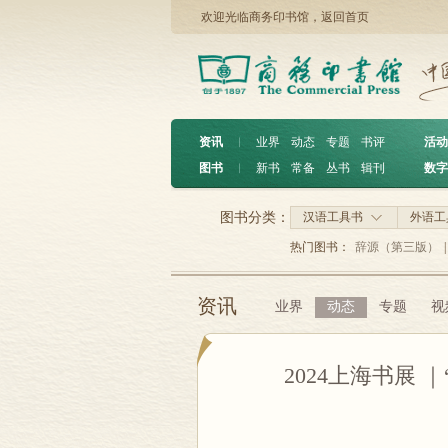
欢迎光临商务印书馆，
返回首页
资讯
︱
业界
动态
专题
书评
活动
图书
︱
新书
常备
丛书
辑刊
数字
图书分类：
汉语工具书
外语工
热门图书：
辞源（第三版）
|
资讯
业界
动态
专题
视
2024上海书展 