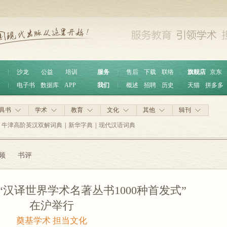
︱
沙龙
公益
培训
服务
︱
售后
下载
联络
旗舰店
京东
︱
电子书
数据库
APP
我们
︱
概述
招聘
历史
天猫
拼多多
具书
学术
教育
文化
其他
辑刊
牛津高阶英汉双解词典
|
新华字典
|
现代汉语词典
频
书评
｜“汉译世界学术名著丛书1000种首发式”
在沪举行
奠基学术 担当文化