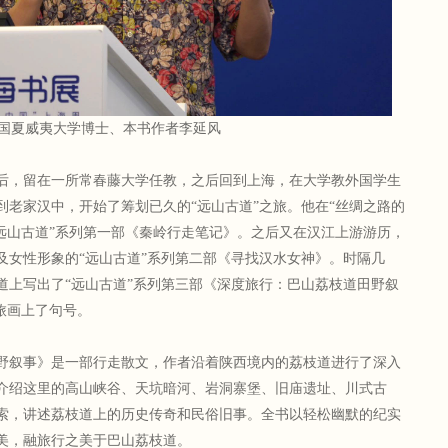
国夏威夷大学博士、本书作者李延风
后，留在一所常春藤大学任教，之后回到上海，在大学教外国学生
回到老家汉中，开始了筹划已久的“远山古道”之旅。他在“丝绸之路的
“远山古道”系列第一部《秦岭行走笔记》。之后又在汉江上游游历，
及女性形象的“远山古道”系列第二部《寻找汉水女神》。时隔几
道上写出了“远山古道”系列第三部《深度旅行：巴山荔枝道田野叙
旅画上了句号。
野叙事》是一部行走散文，作者沿着陕西境内的荔枝道进行了深入
介绍这里的高山峡谷、天坑暗河、岩洞寨堡、旧庙遗址、川式古
索，讲述荔枝道上的历史传奇和民俗旧事。全书以轻松幽默的纪实
美，融旅行之美于巴山荔枝道。