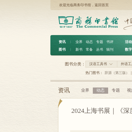
欢迎光临商务印书馆，
返回首页
资讯
︱
业界
动态
专题
书评
活动
图书
︱
新书
常备
丛书
辑刊
数字
图书分类：
汉语工具书
外语工
热门图书：
辞源（第三版）
|
资讯
业界
动态
专题
视
2024上海书展｜《