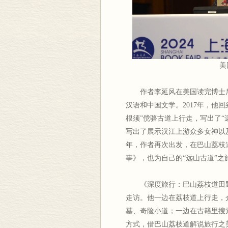
美
作者李延风在美国读完博士
汉语和中国文学。2017年，他
根须”傥骆古道上行走，写出了
写出了展示汉江上游众多女神以
年，作者再次出发，在巴山荔枝
事》，也为自己的“远山古道”之
《深度旅行：巴山荔枝道田
走访。他一边在荔枝道上行走，
墓、奇险小道；一边在古籍里搜
方式，借巴山荔枝道解说旅行之