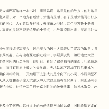
要去镇巴写这样一本书时，李延风说，这里是他的故乡，他对这里
度来看，对一个地方有感情，才能有灵感，有了灵感才能写出好东
化的时代，人们喜欢多样性，关注偏远地区，这个地方是不是漂
，重要的是能不能把这里的小景点、小故事挖掘出来，展示得让大
对作者持续书写家乡、展示家乡的风土人情表达了崇高的敬意，并
浓厚兴趣。在与读者互动的过程中，李延风说到，镇巴地处大巴
年多时间的行走考察，他听到、看到了很多独特的东西，印象最深
坑，而且有世界上最大的天坑群。天坑是地下河塌了以后形成的
里的河叫暗河。一开始塌下去形成的是个向下的小洞，小洞四壁不
天悬天坑和圈子崖天坑是汉中天坑群里最有名的两个，附近还有倒
奇特地貌。他还分享了行走路上听到的传奇故事，如风水端公、志
。
更多地了解巴山荔枝道上的自然遗迹与山民风俗，同时希望更多的