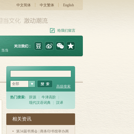
中文简体
中文繁体
English
给我们留言
当当
全部
高级搜索
热门搜索:
辞源
|
牛津高阶
|
现代汉语词典
|
汉译
相关资讯
第34届书博会 | 商务印书馆举办两