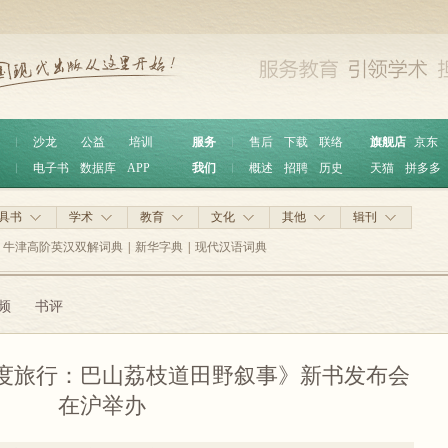
︱
沙龙
公益
培训
服务
︱
售后
下载
联络
旗舰店
京东
︱
电子书
数据库
APP
我们
︱
概述
招聘
历史
天猫
拼多多
具书
学术
教育
文化
其他
辑刊
牛津高阶英汉双解词典
|
新华字典
|
现代汉语词典
频
书评
深度旅行：巴山荔枝道田野叙事》新书发布会
在沪举办