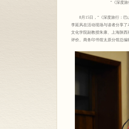
“《深度
8月15日，“《深度旅行：
李延风在活动现场与读者分享了
文化学院副教授朱康、上海陕西
评价。商务印书馆太原分馆总编