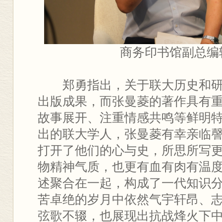
商务印书馆副总编
郑勇指出，关于联大历史和
出版成果，而张曼菱的著作具有
故事展开、注重情感共鸣等鲜明
出的联大学人，张曼菱有幸亲临
打开了他们的心与史，所思所写
物精神气质，也更有血有肉有温
述聚合在一起，构成了一代知识
苦卓绝的岁月中依然气宇轩昂、
弦歌不辍，也展现出抗战烽火下