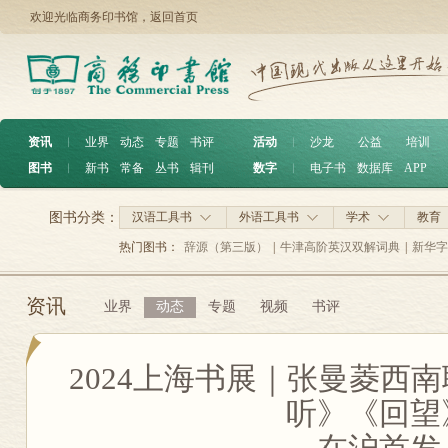
欢迎光临商务印书馆，
返回首页
资讯
︱
业界
动态
专题
书评
活动
︱
沙龙
公益
培训
图书
︱
新书
常备
丛书
辑刊
数字
︱
电子书
数据库
APP
图书分类：
汉语工具书
外语工具书
学术
教育
热门图书：
辞源（第三版）
|
牛津高阶英汉双解词典
|
新华字
资讯
业界
动态
专题
视频
书评
2024上海书展｜张曼菱西
听》《回望