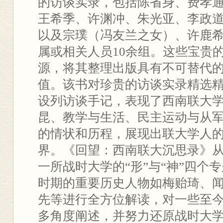
的访谈实录，包括陈省身、费孝
王希季、许渊冲、朱光亚、李政道
以及宗璞（冯友兰之女）、许鹿
属或相关人员10余组。这些宝贵
源，将其整理出版具有不可替代
值。该书对珍贵的访谈实录精选
设列访谈手记，表现了西南联大
昆、教学与生活、民主运动与从
的情状和历程，展现出联大学人
界。《回望：西南联大沉思录》
一所战时大学的“形”与“神”四个
时期的重要历史人物如梅贻琦、
先等进行全方位解读，对一些至
多角度阐述，并努力还原战时大