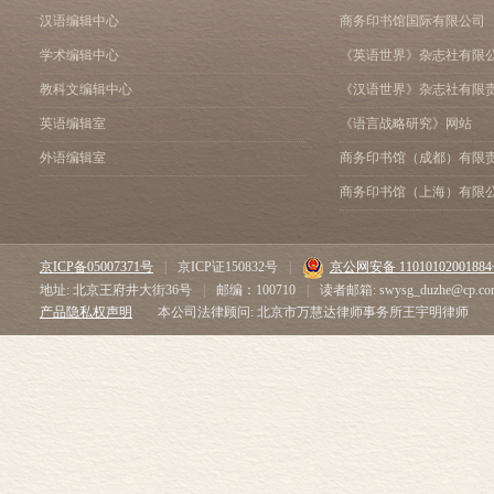
汉语编辑中心
商务印书馆国际有限公司
学术编辑中心
《英语世界》杂志社有限
教科文编辑中心
《汉语世界》杂志社有限
英语编辑室
《语言战略研究》网站
外语编辑室
商务印书馆（成都）有限
商务印书馆（上海）有限
京ICP备05007371号
|
京ICP证150832号
|
京公网安备 1101010200188
地址: 北京王府井大街36号
|
邮编：100710
|
读者邮箱: swysg_duzhe@cp.co
产品隐私权声明
本公司法律顾问: 北京市万慧达律师事务所王宇明律师