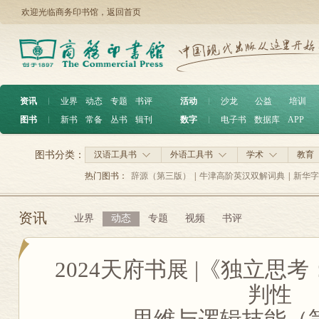
欢迎光临商务印书馆，
返回首页
资讯
︱
业界
动态
专题
书评
活动
︱
沙龙
公益
培训
图书
︱
新书
常备
丛书
辑刊
数字
︱
电子书
数据库
APP
图书分类：
汉语工具书
外语工具书
学术
教育
热门图书：
辞源（第三版）
|
牛津高阶英汉双解词典
|
新华字
资讯
业界
动态
专题
视频
书评
2024天府书展 |《独立思
判性