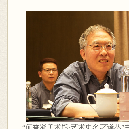
“
何香凝美术馆·艺术史名著译丛”