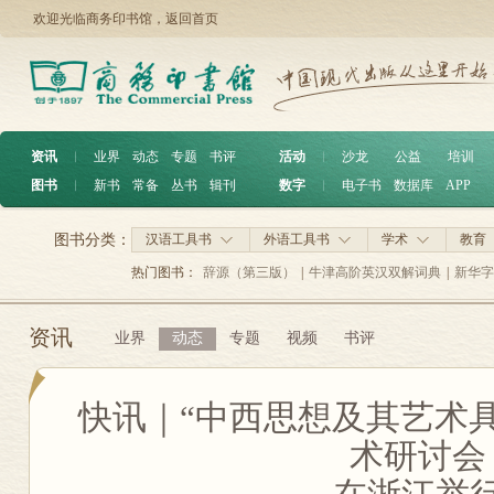
欢迎光临商务印书馆，
返回首页
资讯
︱
业界
动态
专题
书评
活动
︱
沙龙
公益
培训
图书
︱
新书
常备
丛书
辑刊
数字
︱
电子书
数据库
APP
图书分类：
汉语工具书
外语工具书
学术
教育
热门图书：
辞源（第三版）
|
牛津高阶英汉双解词典
|
新华字
资讯
业界
动态
专题
视频
书评
快讯｜“中西思想及其艺术
术研讨会