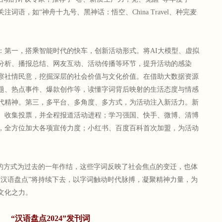
词语，如“神舟十九号、黑神话：悟空、China Travel、种完麦
：第一，搭乘智能时代的快车，创新活动形式。将AI大模型、虚拟
分析、播报总结、网友互动、活动传播等环节，提升活动的感染
察社情民意，挖掘深层的社会价值与文化价值。在借助大数据资源
题、热点事件、爆款创作等，读懂字词背后映射的生活态度与情感
代精神。第三，多平台、多角度、多方式，为活动注入新活力。新
、收集投票，并全程报道活动进程；学习强国、快手、微博、清博
，全方位加大各项宣传力度；小红书、百度百科首次加盟，为活动
词的方式为过去的一年作结，这些字词反映了社会焦点的变迁，也体
“汉语盘点”将持续下去，以字词触动时代脉搏，凝聚精神力量，为
文化之力。
“汉语盘点2024”发刊词