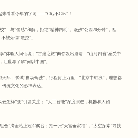
来看看今年的字词——“City不City”！
校”；与“偷感”和解，拒绝“精神内耗”。漫步“公园20分钟”，逛
，不被烦恼“硬控”。
勒泰”体验人间仙境；“古建之旅”向你发出邀请，“山河四省”感受中
续火热，让世界了解“何以中国”。
游天际；试试“自动驾驶”，行程何止万里！“北京中轴线”，理想都
，传统文化的形神表达。
风云怎样“变”引发关注； “人工智能”深度演进，机器和人如
头组合”摘金站上冠军奖台；拍一张“天宫全家福”，“太空探索”寻找