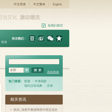
中文简体
中文繁体
English
给我们留言
当当
全部
高级搜索
热门搜索:
辞源
|
牛津高阶
|
现代汉语词典
|
汉译
相关资讯
快讯 | 张西平教授两部中西交流史