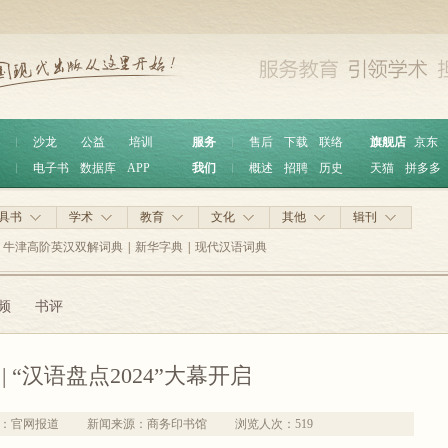
︱
沙龙
公益
培训
服务
︱
售后
下载
联络
旗舰店
京东
︱
电子书
数据库
APP
我们
︱
概述
招聘
历史
天猫
拼多多
具书
学术
教育
文化
其他
辑刊
牛津高阶英汉双解词典
|
新华字典
|
现代汉语词典
频
书评
| “汉语盘点2024”大幕开启
：官网报道
新闻来源：商务印书馆
浏览人次：
519