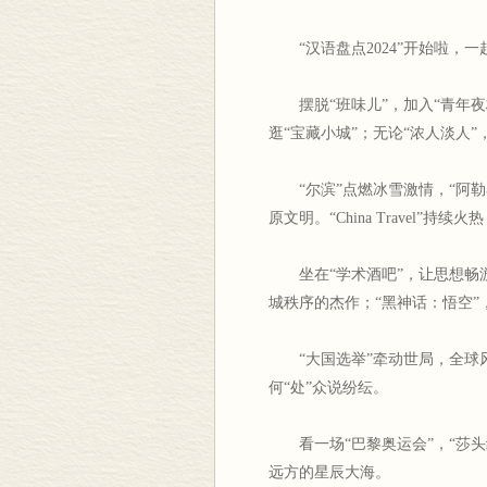
“汉语盘点2024”开始啦，一起
摆脱“班味儿”，加入“青年夜
逛“宝藏小城”；无论“浓人淡人”
“尔滨”点燃冰雪激情，“阿
原文明。“China Travel”持
坐在“学术酒吧”，让思想畅
城秩序的杰作；“黑神话：悟空”
“大国选举”牵动世局，全球
何“处”众说纷纭。
看一场“巴黎奥运会”，“莎
远方的星辰大海。