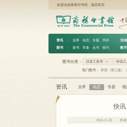
欢迎光临商务印书馆，
返回首页
资讯
︱
业界
动态
专题
书评
活动
图书
︱
新书
常备
丛书
辑刊
数字
图书分类：
汉语工具书
外语工
热门图书：
辞源（第三版）
|
资讯
业界
动态
专题
视
快讯 
2024-11-20
作者