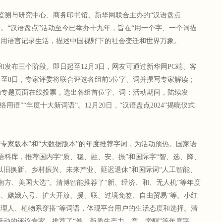
源监测与研究中心、商务印书馆、新华网联合主办的“汉语盘点
举行。“汉语盘点”活动至今已举办十九年，旨在“用一个字、一个词描
民用语言记录生活，描述中国视野下的社会变迁和世界万象。
发布三个阶段。即日起至12月3日，网友可通过新华网PC端、客
日至8日，专家评委将联合评选各组前5位字、词并撰写专家解读；
活动专题页面在线投票，选出各组首位字、词；活动期间，陆续发
用语”“年度十大新词语”。12月20日，“汉语盘点2024”揭晓仪式
专家版本”和“大数据版本”的年度推荐字词，为活动预热。国家语
语料库，推荐国内字“质、稳、融、安、振”和国际字“智、选、降、
以旧换新、乡村振兴、未来产业、延迟退休”和国际词“人工智能、
南方、美国大选”。清博智能推荐了“新、经济、和、无人机”等年度
安、嫦娥六号、扩大开放、援、联、过境免签、自由贸易”等。小红
主理人、植物系穿搭”等词语，体现平台用户的生活态度和选择。清
活动的评议专家，推荐了“卷、新质生产力，竞、觉醒”等年度字