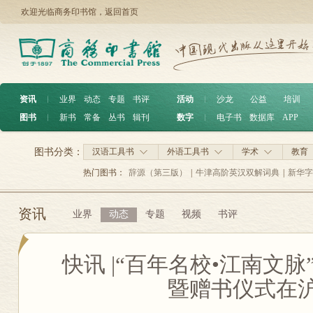
欢迎光临商务印书馆，
返回首页
资讯
︱
业界
动态
专题
书评
活动
︱
沙龙
公益
培训
图书
︱
新书
常备
丛书
辑刊
数字
︱
电子书
数据库
APP
图书分类：
汉语工具书
外语工具书
学术
教育
热门图书：
辞源（第三版）
|
牛津高阶英汉双解词典
|
新华字
资讯
业界
动态
专题
视频
书评
快讯 |“百年名校•江南文
暨赠书仪式在