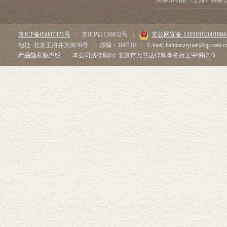
商务印书馆（上海）有限
京ICP备05007371号
|
京ICP证150832号
|
京公网安备 1101010200188
地址: 北京王府井大街36号
|
邮编：100710
|
E-mail: bainianziyuan@cp.com.c
产品隐私权声明
本公司法律顾问: 北京市万慧达律师事务所王宇明律师