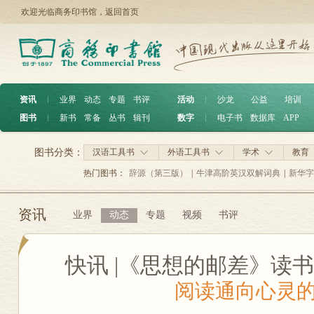
欢迎光临商务印书馆，
返回首页
资讯
︱
业界
动态
专题
书评
活动
︱
沙龙
公益
培训
图书
︱
新书
常备
丛书
辑刊
数字
︱
电子书
数据库
APP
图书分类：
汉语工具书
外语工具书
学术
教育
热门图书：
辞源（第三版）
|
牛津高阶英汉双解词典
|
新华字
资讯
业界
动态
专题
视频
书评
快讯 |《思想的邮差》读
阅读通向心灵