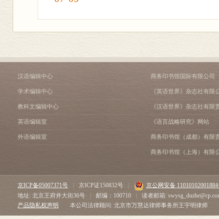
汉语编辑中心
商务印书馆国际有限公司
学术编辑中心
《英语世界》杂志社有限
教科文编辑中心
《汉语世界》杂志社有限
英语编辑室
《语言战略研究》网站
外语编辑室
商务印书馆（成都）有限
商务印书馆（上海）有限
京ICP备05007371号
|
京ICP证150832号
|
京公网安备 1101010200188
地址: 北京王府井大街36号
|
邮编：100710
|
读者邮箱: swysg_duzhe@cp.co
产品隐私权声明
本公司法律顾问: 北京市万慧达律师事务所王宇明律师