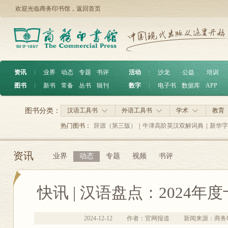
欢迎光临商务印书馆，
返回首页
资讯
︱
业界
动态
专题
书评
活动
︱
沙龙
公益
培训
图书
︱
新书
常备
丛书
辑刊
数字
︱
电子书
数据库
APP
图书分类：
汉语工具书
外语工具书
学术
教育
热门图书：
辞源（第三版）
|
牛津高阶英汉双解词典
|
新华字
资讯
业界
动态
专题
视频
书评
快讯 | 汉语盘点：2024
2024-12-12
作者：官网报道
新闻来源：商务