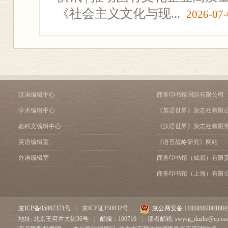
《社会主义文化与现...
2026-07-
汉语编辑中心
商务印书馆国际有限公司
学术编辑中心
《英语世界》杂志社有限
教科文编辑中心
《汉语世界》杂志社有限
英语编辑室
《语言战略研究》网站
外语编辑室
商务印书馆（成都）有限
商务印书馆（上海）有限
京ICP备05007371号
|
京ICP证150832号
|
京公网安备 1101010200188
地址: 北京王府井大街36号
|
邮编：100710
|
读者邮箱: swysg_duzhe@cp.co